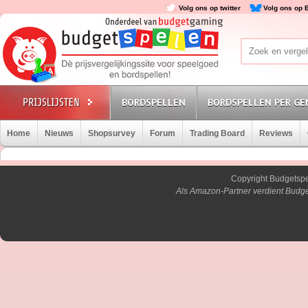
Volg ons op twitter
Volg ons op 
BORDSPELLEN
BORDSPELLEN PER GE
Home
Nieuws
Shopsurvey
Forum
Trading Board
Reviews
Copyright Budgetsp
Als Amazon-Partner verdient Budge