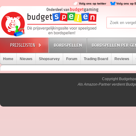
Volg ons op twitter
Volg ons op 
BORDSPELLEN
BORDSPELLEN PER GE
Home
Nieuws
Shopsurvey
Forum
Trading Board
Reviews
Copyright Budgetsp
Als Amazon-Partner verdient Budge