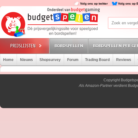
Volg ons op twitter
Volg ons op 
BORDSPELLEN
BORDSPELLEN PER GE
Home
Nieuws
Shopsurvey
Forum
Trading Board
Reviews
Copyright Budgetsp
Als Amazon-Partner verdient Budge