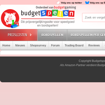
Volg ons op twitter
Volg ons op 
BORDSPELLEN
BORDSPELLEN PER GE
Home
Nieuws
Shopsurvey
Forum
Trading Board
Reviews
Copyright Budgetsp
Als Amazon-Partner verdient Budge