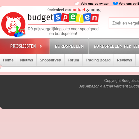
Volg ons op twitter
Volg ons op 
BORDSPELLEN
BORDSPELLEN PER GE
Home
Nieuws
Shopsurvey
Forum
Trading Board
Reviews
Copyright Budgetsp
Als Amazon-Partner verdient Budge