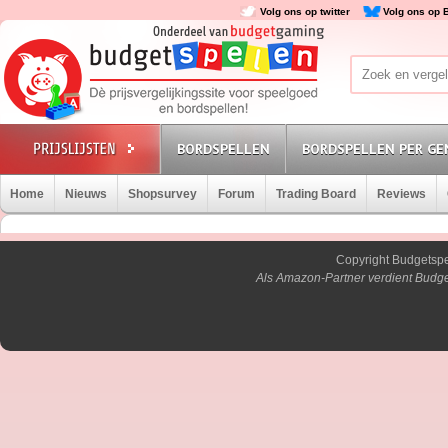
Volg ons op twitter
Volg ons op 
BORDSPELLEN
BORDSPELLEN PER GE
Home
Nieuws
Shopsurvey
Forum
Trading Board
Reviews
Copyright Budgetsp
Als Amazon-Partner verdient Budge