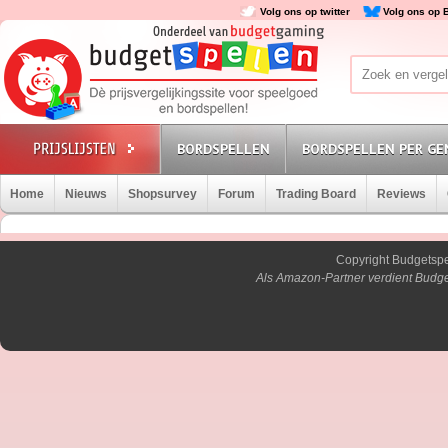
Volg ons op twitter
Volg ons op 
BORDSPELLEN
BORDSPELLEN PER GE
Home
Nieuws
Shopsurvey
Forum
Trading Board
Reviews
Copyright Budgetsp
Als Amazon-Partner verdient Budge