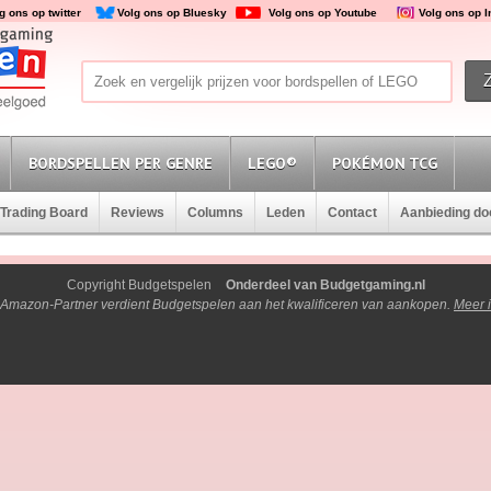
g ons op twitter
Volg ons op Bluesky
Volg ons op Youtube
Volg ons op 
BORDSPELLEN PER GENRE
LEGO®
POKÉMON TCG
Trading Board
Reviews
Columns
Leden
Contact
Aanbieding d
Copyright Budgetspelen
Onderdeel van Budgetgaming.nl
 Amazon-Partner verdient Budgetspelen aan het kwalificeren van aankopen.
Meer i