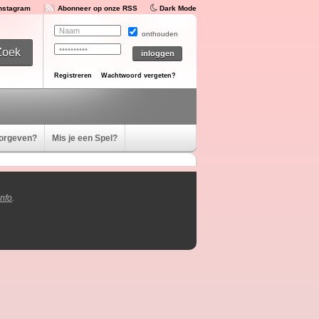
Instagram
Abonneer op onze RSS
Dark Mode
onthouden
Registreren
Wachtwoord vergeten?
oorgeven?
Mis je een Spel?
nfo
.