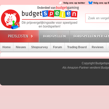
Volg ons op twitter
Volg ons op 
BORDSPELLEN
BORDSPELLEN PER GE
Home
Nieuws
Shopsurvey
Forum
Trading Board
Reviews
Copyright Budgetsp
Als Amazon-Partner verdient Budge