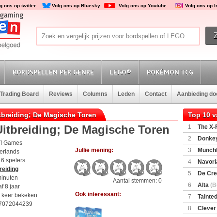
g ons op twitter
Volg ons op Bluesky
Volg ons op Youtube
Volg ons op 
BORDSPELLEN PER GENRE
LEGO®
POKÉMON TCG
Trading Board
Reviews
Columns
Leden
Contact
Aanbieding d
itbreiding; De Magische Toren
Top 10 
itbreiding; De Magische Toren
1
The X-F
2
Donkey
! Games
(SuperMar
Jullie mening:
3
Munchl
erlands
t 6 spelers
4
Navori
reiding
5
De Cre
minuten
Aantal stemmen: 0
6
Alta
(B
f 8 jaar
Ook interessant:
 keer bekeken
7
Tainted
7072044239
Encounte
8
Clever