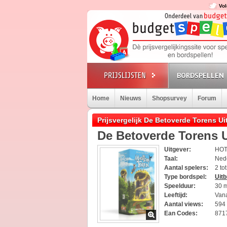
Vol
BORDSPELLEN
Home
Nieuws
Shopsurvey
Forum
Prijsvergelijk De Betoverde Torens U
De Betoverde Torens U
Uitgever:
HOT
Taal:
Ned
Aantal spelers:
2 to
Type bordspel:
Uitb
Speelduur:
30 
Leeftijd:
Vana
Aantal views:
594
Ean Codes:
871