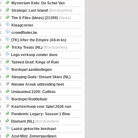
0
Mysterium Kids: De Schat Van
Boe
(Bordspellen)
9
Stratego: Lost Island
(Bordspellen)
6
The X-Files (Ideas) (21369)
(Ideas)
9
Klaagcorner
2
crowdfinder.be
8
[TK] After the Empire (All-in ks)
0
Tricky Treats (NL)
(Bordspellen)
6
Lego verkoop zonder doos
0
Tainted Grail: Kings of Ruin
ng: Wyrd Encounters
(Bordspellen)
0
Bordspel aanbiedingen
4
Sleeping Gods: Distant Skies (NL)
en)
2
Nieuwe Arnak uitbreiding heet
Shipments
9
Undaunted 2200: Callisto
en)
0
Bordspel Roddeltuin
1
Kaartverkoop voor Spiel 2026 van
7
Pandemic Legacy: Season 1 Blue
en)
4
Diamant (NL)
(Bordspellen)
4
Laatst gekochte bordspel
2
Azul Mini: Zomerpaviljoen