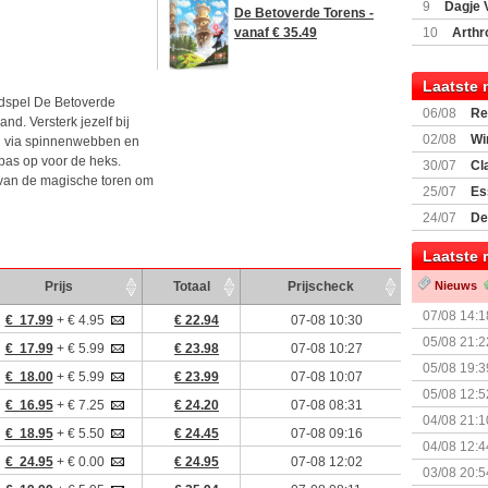
9
Dagje 
De Betoverde Torens -
(77059)
(I
vanaf € 35.49
10
Arthr
Laatste 
rdspel De Betoverde
06/08
Re
d. Versterk jezelf bij
Land
02/08
Wi
d via spinnenwebben en
pas op voor de heks.
30/07
Cl
 van de magische toren om
uitbreiding
25/07
Es
Boardgam
24/07
De
weekend v
Laatste 
Prijs
Totaal
Prijscheck
Nieuws
07/08 14:1
€ 17.99
+ € 4.95
€ 22.94
07-08 10:30
05/08 21:2
€ 17.99
+ € 5.99
€ 23.98
07-08 10:27
Nemesis Re
05/08 19:3
€ 18.00
+ € 5.99
€ 23.99
07-08 10:07
05/08 12:5
€ 16.95
+ € 7.25
€ 24.20
07-08 08:31
Prijsverla
04/08 21:1
€ 18.95
+ € 5.50
€ 24.45
07-08 09:16
04/08 12:4
€ 24.95
+ € 0.00
€ 24.95
07-08 12:02
+ nieuwe u
03/08 20:5