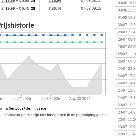
€ 19.99
+ € 5.95
€ 25.94
07-08 08:11
03/08 16:0
€ 19.99
+ € 6.45
€ 26.44
07-08 09:15
Kapitein 
03/08 15:5
01/08 12:2
30/07 12:3
29/07 22:4
28/07 09:4
26/07 08:5
25/07 11:1
25/07 09:3
Uitbreidi
24/07 23:2
24/07 17:0
(Bordspell
24/07 14:4
Surprise 
24/07 12:5
(Bordspell
24/07 12:4
23/07 18:2
start
23/07 14:2
*Amazon-prijzen zijn niet inbegrepen in de prijsvolging/grafiek
(Bordspell
23/07 11:2
23/07 10:0
22/07 13:4