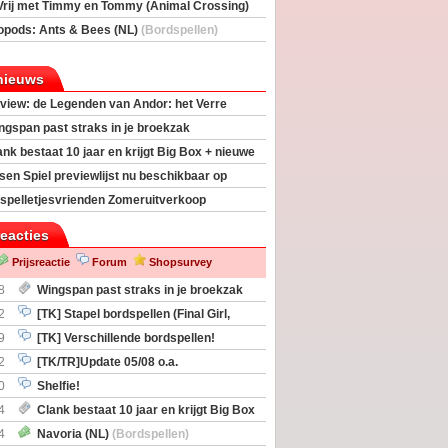
Vrij met Timmy en Tommy (Animal Crossing)
deas)
opods: Ants & Bees (NL)
(Bordspellen)
nieuws
view: de Legenden van Andor: het Verre
ngspan past straks in je broekzak
ank bestaat 10 jaar en krijgt Big Box + nieuwe
sen Spiel previewlijst nu beschikbaar op
egeek
spelletjesvrienden Zomeruitverkoop
an start
reacties
Prijsreactie
Forum
Shopsurvey
8
Wingspan past straks in je broekzak
2
[TK] Stapel bordspellen (Final Girl,
taliation, Zombicide Invader)
9
[TK] Verschillende bordspellen!
2
[TK/TR]Update 05/08 o.a.
gingen, Imperium Horizons, 20 Strong
0
Shelfie!
4
Clank bestaat 10 jaar en krijgt Big Box
itbreiding
4
Navoria (NL)
(Bordspellen)