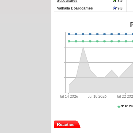
Subcultures
8.5
Valhalla Boardgames
9.8
Reacties