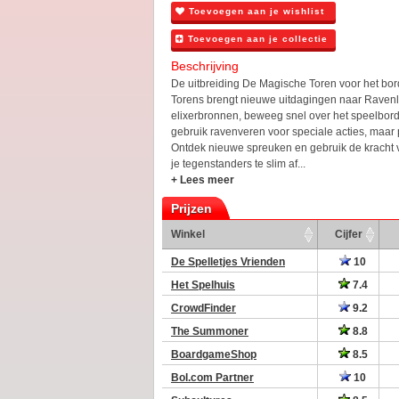
Toevoegen aan je wishlist
Toevoegen aan je collectie
Beschrijving
De uitbreiding De Magische Toren voor het bo
Torens brengt nieuwe uitdagingen naar Ravenlan
elixerbronnen, beweeg snel over het speelbor
gebruik ravenveren voor speciale acties, maar 
Ontdek nieuwe spreuken en gebruik de kracht
je tegenstanders te slim af...
+ Lees meer
Prijzen
Winkel
Cijfer
De Spelletjes Vrienden
10
Het Spelhuis
7.4
CrowdFinder
9.2
The Summoner
8.8
BoardgameShop
8.5
Bol.com Partner
10