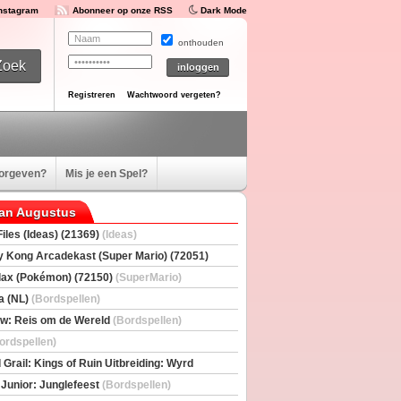
Instagram
Abonneer op onze RSS
Dark Mode
onthouden
Registreren
Wachtwoord vergeten?
oorgeven?
Mis je een Spel?
van Augustus
iles (Ideas) (21369)
(Ideas)
 Kong Arcadekast (Super Mario) (72051)
io)
ax (Pokémon) (72150)
(SuperMario)
a (NL)
(Bordspellen)
w: Reis om de Wereld
(Bordspellen)
ordspellen)
 Grail: Kings of Ruin Uitbreiding: Wyrd
rs
(Bordspellen)
 Junior: Junglefeest
(Bordspellen)