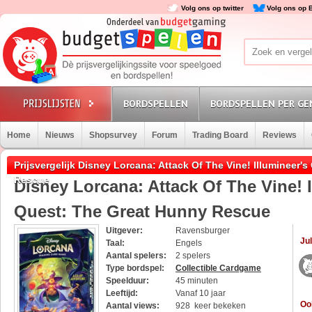
Volg ons op twitter
Volg ons op 
BORDSPELLEN
BORDSPELLEN PER GE
Home
Nieuws
Shopsurvey
Forum
Trading Board
Reviews
Prijsvergelijk Disney Lorcana: Attack Of The Vine! Illumineer'
Rescue
Disney Lorcana: Attack Of The Vine! I
Quest: The Great Hunny Rescue
Uitgever:
Ravensburger
Jul
Taal:
Engels
Aantal spelers:
2 spelers
Type bordspel:
Collectible Cardgame
Speelduur:
45 minuten
Leeftijd:
Vanaf 10 jaar
Oo
Aantal views:
928 keer bekeken