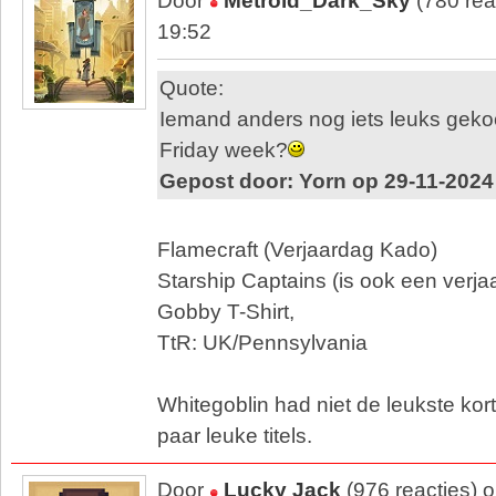
Door
Metroid_Dark_Sky
(780 rea
19:52
Quote:
Iemand anders nog iets leuks gekoc
Friday week?
Gepost door: Yorn op 29-11-2024
Flamecraft (Verjaardag Kado)
Starship Captains (is ook een verja
Gobby T-Shirt,
TtR: UK/Pennsylvania
Whitegoblin had niet de leukste kor
paar leuke titels.
Door
Lucky Jack
(976 reacties) 