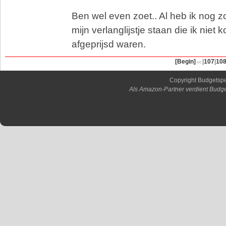
Ben wel even zoet.. Al heb ik nog z
mijn verlanglijstje staan die ik niet k
afgeprijsd waren.
[Begin]
|
107
|
10
Copyright Budgetsp
Als Amazon-Partner verdient Budge