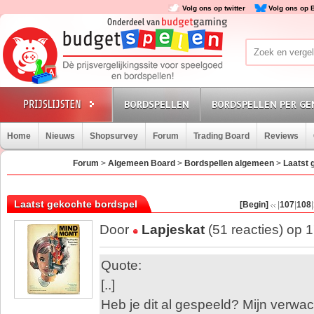
Volg ons op twitter
Volg ons op 
BORDSPELLEN
BORDSPELLEN PER GE
Home
Nieuws
Shopsurvey
Forum
Trading Board
Reviews
Forum
>
Algemeen Board
>
Bordspellen algemeen
>
Laatst 
Laatst gekochte bordspel
[Begin]
|
107
|
108
|
Door
Lapjeskat
(51 reacties) op 
Quote:
[..]
Heb je dit al gespeeld? Mijn verwa