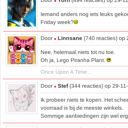
Door
Yorn
(494 reacties) op 29-1
Iemand anders nog iets leuks gekoc
Friday week?
Door
Linnsane
(740 reacties) op
Nee, helemaal niets tot nu toe.
Oh ja, Lego Piranha Plant.
Once Upon A Time...
Door
Stef
(344 reacties) op 29-11
Ik probeer niets te kopen. Het schee
voorraad is bij de meeste winkels.
Sommige aanbiedingen zijn wel erg v