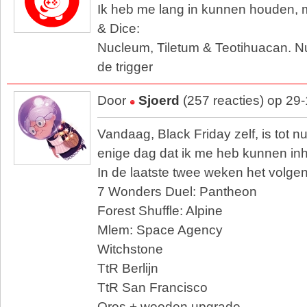
Ik heb me lang in kunnen houden, m
& Dice:
Nucleum, Tiletum & Teotihuacan. 
de trigger
Door
Sjoerd
(257 reacties) op 29
Vandaag, Black Friday zelf, is tot 
enige dag dat ik me heb kunnen i
In de laatste twee weken het volge
7 Wonders Duel: Pantheon
Forest Shuffle: Alpine
Mlem: Space Agency
Witchstone
TtR Berlijn
TtR San Francisco
Oros + wooden upgrade