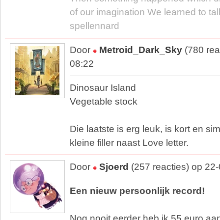
of our imagination We learned to tal
spellennard
Door
Metroid_Dark_Sky
(780 rea
08:22
Dinosaur Island
Vegetable stock
Die laatste is erg leuk, is kort en s
kleine filler naast Love letter.
Door
Sjoerd
(257 reacties) op 22
Een nieuw persoonlijk record!
Nog nooit eerder heb ik 55 euro aa