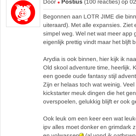
Door
Postius
(100 reacties) op 0
Begonnen aan LOTR JIME die binn
uiteraard). Met alle expansies. Ziet 
simpel weg. Wel net wat meer app g
eigenlijk prettig vindt maar het bljft
Arydia is ook binnen, hier kijk ik naa
Old skool adventure time, heerlijk. K
een goede oude fantasy stijl adven
Zijn er helaas toch wat weinig. Vee
kickstarter meuk dingen die het gen
overspoelen, gelukkig blijft er ook 
Ook leuk om een keer een wat leuk
ipv alles moet donker en grimdark zi
en volwassen
(al vond ik oathsw