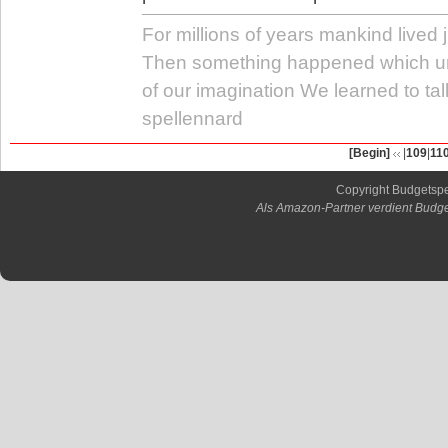
For millions of years mankind lived j
Then something happened which u
of our imagination We learned to tal
spellennard
[Begin]
|
109
|
11
Copyright Budgetsp
Als Amazon-Partner verdient Budge