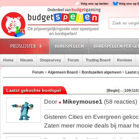
Volg ons op twitter
Volg ons op 
BORDSPELLEN
BORDSPELLEN PER GE
Home
Nieuws
Shopsurvey
Forum
Trading Board
Reviews
Forum
>
Algemeen Board
>
Bordspellen algemeen
>
Laatst 
Laatst gekochte bordspel
[Begin]
|
109
|
110
|
Door
Mikeymouse1
(58 reacties)
Gisteren Cities en Evergreen gekoch
Zaten meer mooie deals bij maar 