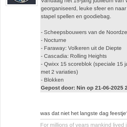
Vandaag het 15-jarig jubileum van
georganiseerd, leuke sfeer en naa
stapel spellen en goodiebag.
- Scheepsbouwers van de Noordz
- Nocturne
- Faraway: Volkeren uit de Diepte
- Cascadia: Rolling Heights
- Qwixx 15 scoreblok (speciale 15 
met 2 variaties)
- Blokken
Gepost door: Nin op 21-06-2025 
was dat niet het langste dag feestje
For millions of years mankind lived j