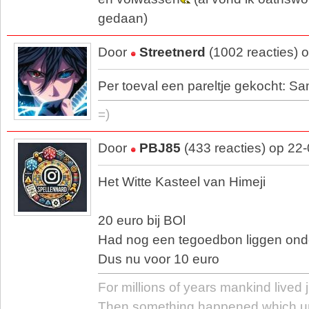
gedaan)
Door
Streetnerd
(1002 reacties) 
Per toeval een pareltje gekocht: 
=)
Door
PBJ85
(433 reacties) op 22
Het Witte Kasteel van Himeji
20 euro bij BOl
Had nog een tegoedbon liggen onder
Dus nu voor 10 euro
For millions of years mankind lived j
Then something happened which u