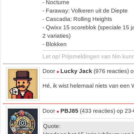
- Nocturne
- Faraway: Volkeren uit de Diepte
- Cascadia: Rolling Heights
- Qwixx 15 scoreblok (speciale 15 
2 variaties)
- Blokken
Let op! Prijsmeldingen van Nin kun
Door
Lucky Jack
(976 reacties) 
Hé, ik wist helemaal niets van een
Door
PBJ85
(433 reacties) op 23
Quote: