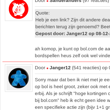
Door
Sanderanders
(97 reacties
Quote:
Heb je een link? Zijn dit andere dea
berichten terug zijn genoemd? Bee
Gepost door: Janger12 op 08-12-
ah komop, je kunt op bol.com de a
bordspellen heus zelf ook wel vind
Door
Janger12
(541 reacties) op
Sorry maar dat ben ik niet met je e
op bol is heel groot, zeker ook met 
erbij. Als je schrijft "hoge kortinge
bij bol.com" heb ik echt geen idee w
een specifieke actie zijn (bijv 1+1 g