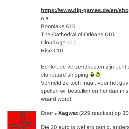
https://www.dlp-games.de/en/shop
o.a.:
Boonlake €10
The Cathedral of Orléans €10
CloudAge €10
Rise €10
Echter, de verzendkosten zijn echt 
standaard shipping
Vermeld ze toch maar, voor het ge
spellen wil bestellen en het dan mi
waard wordt.
Door
Xagwat
(229 reacties) op 3
Die 20 euro is wel erg gortig, ande