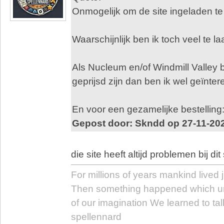
Onmogelijk om de site ingeladen te
Waarschijnlijk ben ik toch veel te l
Als Nucleum en/of Windmill Valley b
geprijsd zijn dan ben ik wel geïnter
En voor een gezamelijke bestelling:
Gepost door: Skndd op 27-11-20
die site heeft altijd problemen bij di
For millions of years mankind lived j
Then something happened which u
of our imagination We learned to tal
spellennard