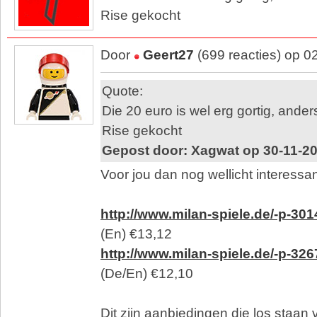
Rise gekocht
Door
Geert27
(699 reacties) op 0
Quote:
Die 20 euro is wel erg gortig, ande
Rise gekocht
Gepost door: Xagwat op 30-11-20
Voor jou dan nog wellicht interessant
http://www.milan-spiele.de/-p-301
(En) €13,12
http://www.milan-spiele.de/-p-326
(De/En) €12,10
Dit zijn aanbiedingen die los staan