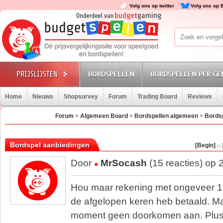
Volg ons op twitter
Volg ons op 
BORDSPELLEN
BORDSPELLEN PER GE
Home
Nieuws
Shopsurvey
Forum
Trading Board
Reviews
Forum
>
Algemeen Board
>
Bordspellen algemeen
>
Bords
Bordspel aanbiedingen
[Begin]
Door
MrSocash
(15 reacties) op 
Hou maar rekening met ongeveer 15 
de afgelopen keren heb betaald. Maa
moment geen doorkomen aan. Plus, 