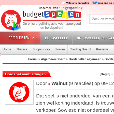
Volg ons op twitter
Volg ons op 
BORDSPELLEN
BORDSPELLEN PER GE
Home
Nieuws
Shopsurvey
Forum
Trading Board
Reviews
Forum
>
Algemeen Board
>
Bordspellen algemeen
>
Bords
Bordspel aanbiedingen
[Begin]
Door
Walnut
(9 reacties) op 09-1
Dat spel is niet onderdeel van een a
zien wel korting inderdaad. Is trou
verkoper. Sowieso niet onderdeel v