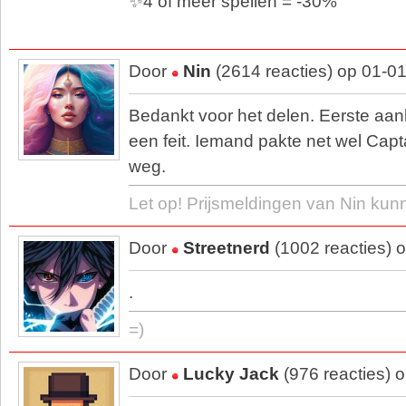
✨4 of meer spellen = -30%
Door
Nin
(2614 reacties) op 01-0
Bedankt voor het delen. Eerste aank
een feit. Iemand pakte net wel Capt
weg.
Let op! Prijsmeldingen van Nin kun
Door
Streetnerd
(1002 reacties) 
.
=)
Door
Lucky Jack
(976 reacties) 