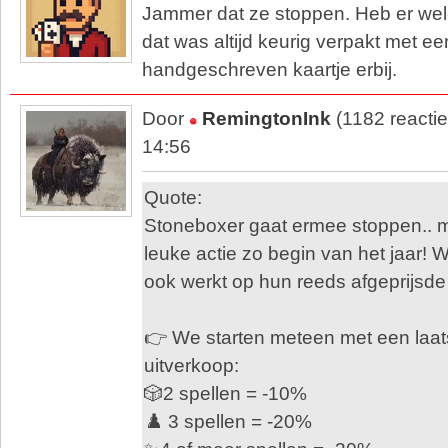
Jammer dat ze stoppen. Heb er wel
dat was altijd keurig verpakt met een
handgeschreven kaartje erbij.
Door
RemingtonInk
(1182 reacti
14:56
Quote:
Stoneboxer gaat ermee stoppen.. 
leuke actie zo begin van het jaar! 
ook werkt op hun reeds afgeprijsde
👉 We starten meteen met een laa
uitverkoop:
🎲2 spellen = -10%
♟️ 3 spellen = -20%