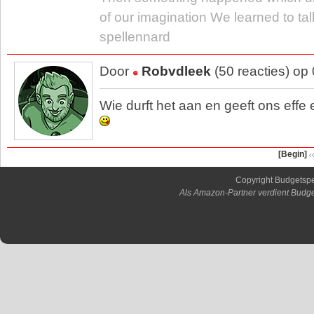
of our imagination We learned to tal
spellennard
Door
Robvdleek
(50 reacties) op
Wie durft het aan en geeft ons effe
[Begin]
Copyright Budgetsp
Als Amazon-Partner verdient Budge