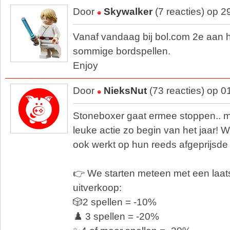
Door
Skywalker
(7 reacties) op 
Vanaf vandaag bij bol.com 2e aan ha
sommige bordspellen.
Enjoy
Door
NieksNut
(73 reacties) op 
Stoneboxer gaat ermee stoppen.. 
leuke actie zo begin van het jaar! 
ook werkt op hun reeds afgeprijsde 
👉 We starten meteen met een laat
uitverkoop:
🎲2 spellen = -10%
♟️ 3 spellen = -20%