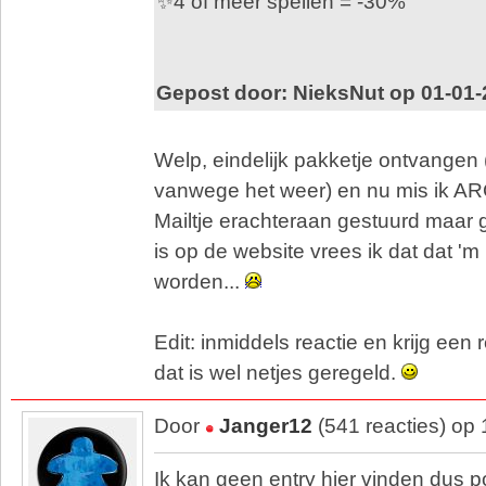
✨4 of meer spellen = -30%
Gepost door: NieksNut op 01-01-
Welp, eindelijk pakketje ontvangen
vanwege het weer) en nu mis ik ARC
Mailtje erachteraan gestuurd maar g
is op de website vrees ik dat dat 'm
worden...
Edit: inmiddels reactie en krijg ee
dat is wel netjes geregeld.
Door
Janger12
(541 reacties) op
Ik kan geen entry hier vinden dus p