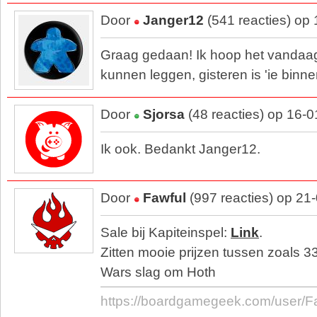
Door
Janger12
(541 reacties) op
Graag gedaan! Ik hoop het vandaag 
kunnen leggen, gisteren is 'ie bin
Door
Sjorsa
(48 reacties) op 16-
Ik ook. Bedankt Janger12.
Door
Fawful
(997 reacties) op 21
Sale bij Kapiteinspel:
Link
.
Zitten mooie prijzen tussen zoals 3
Wars slag om Hoth
https://boardgamegeek.com/user/F