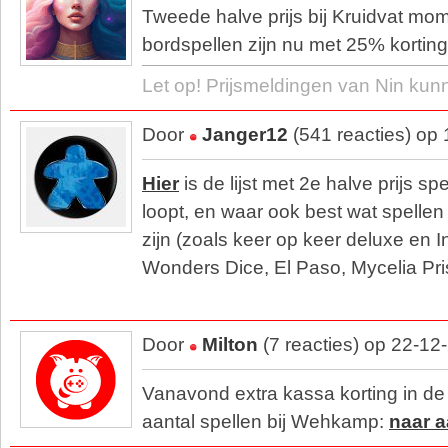
Tweede halve prijs bij Kruidvat mom
bordspellen zijn nu met 25% korting 
Let op! Prijsmeldingen van Nin kun
Door
Janger12
(541 reacties) op
Hier
is de lijst met 2e halve prijs sp
loopt, en waar ook best wat spellen
zijn (zoals keer op keer deluxe en I
Wonders Dice, El Paso, Mycelia Prism
Door
Milton
(7 reacties) op 22-12
Vanavond extra kassa korting in d
aantal spellen bij Wehkamp:
naar 