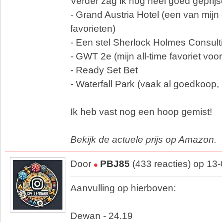
Verder zag ik nog heel goed geprijs
- Grand Austria Hotel (een van mij
favorieten)
- Een stel Sherlock Holmes Consul
- GWT 2e (mijn all-time favoriet voo
- Ready Set Bet
- Waterfall Park (vaak al goedkoop, 
Ik heb vast nog een hoop gemist!
Bekijk de actuele prijs op Amazon.
Door
PBJ85
(433 reacties) op 13
Aanvulling op hierboven:
Dewan - 24.19