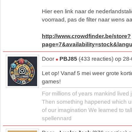
Hier een link naar de nederlandstal
voorraad, pas de filter naar wens aa
http://www.crowdfinder.be/store?
page=7&availability=stock&lang
Door
PBJ85
(433 reacties) op 28
Let op! Vanaf 5 mei weer grote korti
games!
For millions of years mankind lived j
Then something happened which u
of our imagination We learned to tal
spellennard