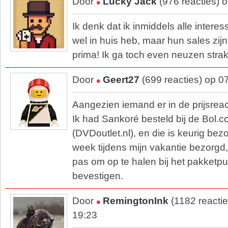
Door
Lucky Jack
(976 reacties) 
Ik denk dat ik inmiddels alle intere
wel in huis heb, maar hun sales zi
prima! Ik ga toch even neuzen strak
Door
Geert27
(699 reacties) op 0
Aangezien iemand er in de prijsrea
Ik had Sankoré besteld bij de Bol.c
(DVDoutlet.nl), en die is keurig bez
week tijdens mijn vakantie bezorgd
pas om op te halen bij het pakketpun
bevestigen.
Door
RemingtonInk
(1182 reacti
19:23