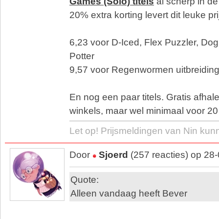
Games (Solo) titels
al scherp in de
20% extra korting levert dit leuke pr
6,23 voor D-Iced, Flex Puzzler, Dog 
Potter
9,57 voor Regenwormen uitbreidin
En nog een paar titels. Gratis afhal
winkels, maar wel minimaal voor 20 
Let op! Prijsmeldingen van Nin kun
Door
Sjoerd
(257 reacties) op 28
Quote:
Alleen vandaag heeft Bever