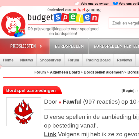
Volg ons op twitter
Volg ons op 
BORDSPELLEN
BORDSPELLEN PER GE
Home
Nieuws
Shopsurvey
Forum
Trading Board
Reviews
Forum
>
Algemeen Board
>
Bordspellen algemeen
>
Bords
Bordspel aanbiedingen
[Begin]
Door
Fawful
(997 reacties) op 10
Diverse spellen in de aanbieding bi
op besteding vanaf .
Link
Volgens mij heb ik ze zo gev