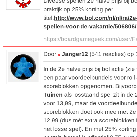
Diveese spellen 2e halve prijs bij b
praktijk op 25% korting per
titel.
http://www.bol.com/nl/nl/ra/2e
spellen-voor-de-vakantie/506806/
https://boardgamegeek.com/user/F
Door
Janger12
(541 reacties) op
In de 2e halve prijs bij bol actie (zie
een paar voordeelbundels voor roll 
scoreblokken opgenomen. Bijvoor
Tuinen
als losstaand spel zit in de 2
voor 13,99, maar de voordeelbundel
scoreblokken doet ook mee met 2e h
12,99 (dus mét extra scoreblokken 
het losse spel). En met 25% korting a