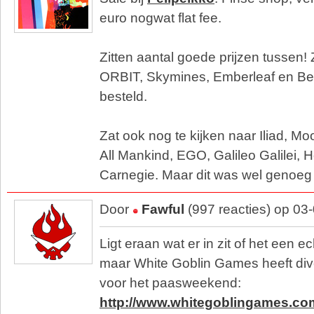
euro nogwat flat fee.
Zitten aantal goede prijzen tussen! 
ORBIT, Skymines, Emberleaf en B
besteld.
Zat ook nog te kijken naar Iliad, M
All Mankind, EGO, Galileo Galilei,
Carnegie. Maar dit was wel genoeg
Door
Fawful
(997 reacties) op 03
Ligt eraan wat er in zit of het een e
maar White Goblin Games heeft di
voor het paasweekend:
http://www.whitegoblingames.co