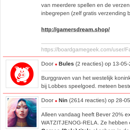
van meerdere spellen en de verzend
inbegrepen (zelf gratis verzending b
http://gamersdream.shop/
https://boardgamegeek.com/user/F
Door
Bules
(2 reacties) op 13-05
Burggraven van het westelijk konink
bij Lobbes speelgoed. meteen beste
Door
Nin
(2614 reacties) op 28-0
Alleen vandaag heeft Bever 20% ex
WATZITJENOG-RELA. Ze hebben e