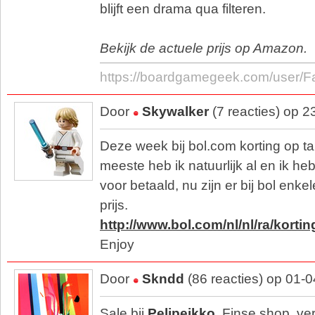
blijft een drama qua filteren.
Bekijk de actuele prijs op Amazon.
https://boardgamegeek.com/user/F
Door
Skywalker
(7 reacties) op 
Deze week bij bol.com korting op ta
meeste heb ik natuurlijk al en ik heb
voor betaald, nu zijn er bij bol enke
prijs.
http://www.bol.com/nl/nl/ra/korti
Enjoy
Door
Skndd
(86 reacties) op 01-
Sale bij
Pelipeikko
. Finse shop, ve