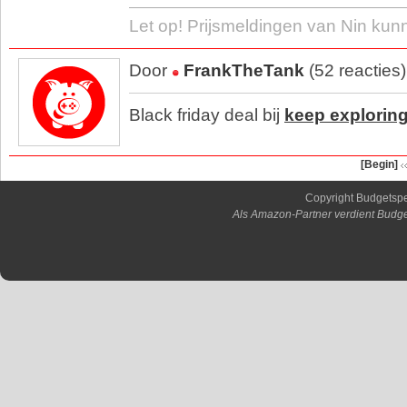
Let op! Prijsmeldingen van Nin kun
Door
FrankTheTank
(52 reacties
Black friday deal bij
keep explorin
[Begin]
Copyright Budgetsp
Als Amazon-Partner verdient Budge