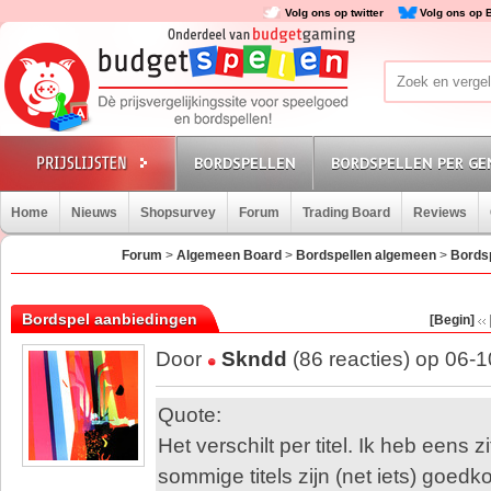
Volg ons op twitter
Volg ons op 
BORDSPELLEN
BORDSPELLEN PER GE
Home
Nieuws
Shopsurvey
Forum
Trading Board
Reviews
Forum
>
Algemeen Board
>
Bordspellen algemeen
>
Bords
Bordspel aanbiedingen
[Begin]
Door
Skndd
(86 reacties) op 06-
Quote:
Het verschilt per titel. Ik heb eens 
sommige titels zijn (net iets) goed