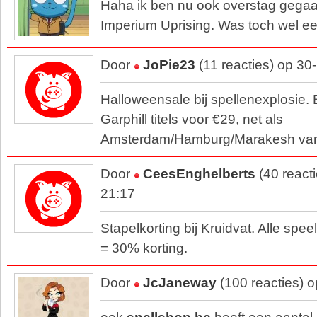
Haha ik ben nu ook overstag gega
Imperium Uprising. Was toch wel ee
Door
JoPie23
(11 reacties) op 30
Halloweensale bij spellenexplosie. 
Garphill titels voor €29, net als
Amsterdam/Hamburg/Marakesh van 
Door
CeesEnghelberts
(40 react
21:17
Stapelkorting bij Kruidvat. Alle spe
= 30% korting.
Door
JcJaneway
(100 reacties) 