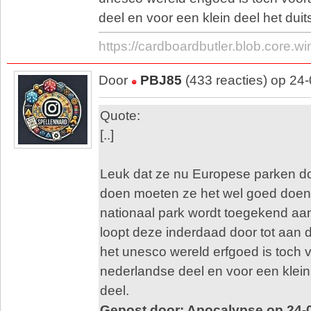
deel en voor een klein deel het duit
https://cardboardbutler.blob.core.
Door
PBJ85
(433 reacties) op 24
Quote:
[..]
Leuk dat ze nu Europese parken do
doen moeten ze het wel goed doen
nationaal park wordt toegekend a
loopt deze inderdaad door tot aan
het unesco wereld erfgoed is toch v
nederlandse deel en voor een klein
deel.
Gepost door: Apocalypse op 24-