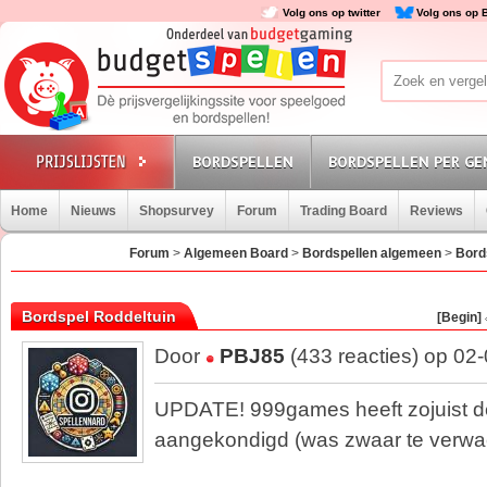
Volg ons op twitter
Volg ons op 
BORDSPELLEN
BORDSPELLEN PER GE
Home
Nieuws
Shopsurvey
Forum
Trading Board
Reviews
Forum
>
Algemeen Board
>
Bordspellen algemeen
>
Bord
Bordspel Roddeltuin
[Begin]
Door
PBJ85
(433 reacties) op 02
UPDATE! 999games heeft zojuist d
aangekondigd (was zwaar te verwach