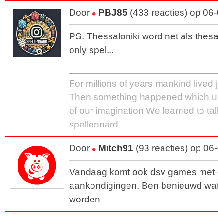
Door
PBJ85
(433 reacties) op 06
PS. Thessaloniki word net als thes
only spel...
For millions of years mankind lived j
Then something happened which u
of our imagination We learned to tal
spellennard
Door
Mitch91
(93 reacties) op 06
Vandaag komt ook dsv games met 
aankondigingen. Ben benieuwd wat
worden