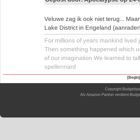
Veluwe zag ik ook niet terug... Maar
Lake District in Engeland (aanrader!
For millions of years mankind lived j
Then something happened which u
of our imagination We learned to tal
spellennard
[Begin]
Copyright Budgetsp
Als Amazon-Partner verdient Budge