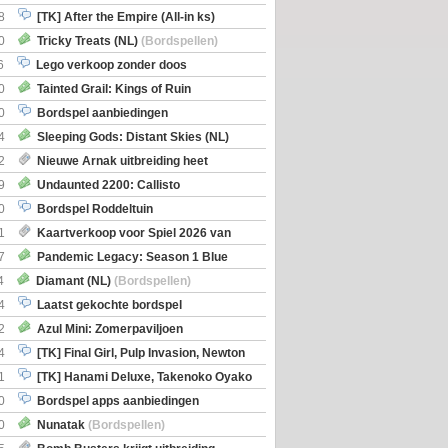
8
[TK] After the Empire (All-in ks)
0
Tricky Treats (NL)
(Bordspellen)
6
Lego verkoop zonder doos
0
Tainted Grail: Kings of Ruin
ng: Wyrd Encounters
(Bordspellen)
0
Bordspel aanbiedingen
4
Sleeping Gods: Distant Skies (NL)
en)
2
Nieuwe Arnak uitbreiding heet
Shipments
9
Undaunted 2200: Callisto
en)
0
Bordspel Roddeltuin
1
Kaartverkoop voor Spiel 2026 van
7
Pandemic Legacy: Season 1 Blue
en)
4
Diamant (NL)
(Bordspellen)
4
Laatst gekochte bordspel
2
Azul Mini: Zomerpaviljoen
en)
4
[TK] Final Girl, Pulp Invasion, Newton
iscoveries
1
[TK] Hanami Deluxe, Takenoko Oyako
0
Bordspel apps aanbiedingen
0
Nunatak
(Bordspellen)