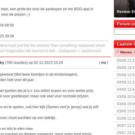
d mee, een grote tas voor de aankopen en mn BGG-app in
Review: Ev
voor de prijzen ;-)
Forum z
024 08:58
025 09:06
Laatste 
nkind lived just like the animals Then something happened which
ur imagination We learned to talk --.Instagram >> spellennard
Nieuws
05/08 21:2
Sky
(780 reacties) op 02-11-2023 10:29
(
)
PM
Nemesis Re
05/08 19:3
t geweest (Met twee kleintjes in de kinderwagen).
05/08 12:5
ten heb voor dit jaar :
Prijsverla
04/08 21:1
04/08 12:4
et spellen die je b.v. zou willen kopen en voor welke prijs.
+ nieuwe u
el voor goedkoper, maar ook veel voor normale prijzen.
03/08 20:5
03/08 16:0
en en te spelen, ook hier kijk (Samen met je groep) wat jij wilt
Kapitein 
03/08 15:5
 even moet wachten op een tafeltje.
01/08 12:2
30/07 12:3
 en iets te eten mee.
29/07 22:4
at er voedsel en drinken aanwezig, maar soms best prijzig.