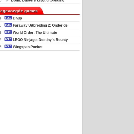
5
Bomb Busters krijgt uitbreiding
ro Kit
toegevoegde games
1
Dnup
6
Faraway Uitbreiding 2: Onder de
mel
1
World Order: The Ultimate
al Simulator
5
LEGO Ninjago: Destiny's Bounty
6
Wingspan Pocket