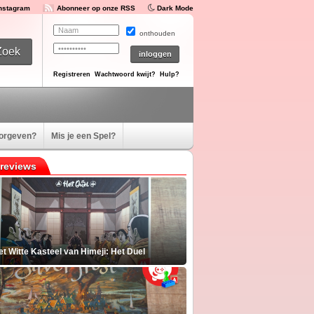
Instagram
Abonneer op onze RSS
Dark Mode
onthouden
Registreren
Wachtwoord kwijt?
Hulp?
oorgeven?
Mis je een Spel?
reviews
t Witte Kasteel van Himeji: Het Duel