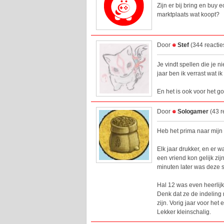
Zijn er bij bring en buy 
marktplaats wat koopt?
Door
Stef
(344 reactie
Je vindt spellen die je n
jaar ben ik verrast wat i
En het is ook voor het g
Door
Sologamer
(43 
Heb het prima naar mijn 
Elk jaar drukker, en er
een vriend kon gelijk zi
minuten later was deze 
Hal 12 was even heerlijk
Denk dat ze de indeling
zijn. Vorig jaar voor het
Lekker kleinschalig.