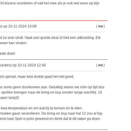
echt bizarre voordelen of valt het mee als je ook wel eens op bijv
s) op 10-11-2024 10:08
(
)
PM
iet zo snel vindt. Vaak een goede deal of met een uitbreiding. Elk
k weer kan vinden.
oede doel!
reacties) op 10-11-2024 12:40
(
)
PM
zin gehad, maar kwa drukte gaat het niet goed.
 was soms geen doorkomen aan. Gelukkig waren we ruim op tijd dus
jn spellen brengen naar de bring en buy zonder lange wachtrij. 10
super lang😒
 kwa temperatuur en om wat bij te komen en te eten.
 moeten gaan veranderen. De bring en buy naar hal 12 zou al top
 eerst naar Spel-o-polis geweest en denk dat ik dit vaker ga doen.