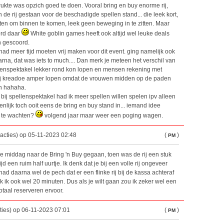
drukte was opzich goed te doen. Vooral bring en buy enorme rij,
 de rij gestaan voor de beschadigde spellen stand... die leek kort,
ten om binnen te komen, leek geen beweging in te zitten. Maar
ord daar
White goblin games heeft ook altijd wel leuke deals
n gescoord.
had meer tijd moeten vrij maken voor dit event. ging namelijk ook
na, dat was iets to much.... Dan merk je meteen het verschil van
ellenspektakel lekker rond kon lopen en mensen rekening met
bij kreadoe amper lopen omdat de vrouwen midden op de paden
n hahaha.
 bij spellenspektakel had ik meer spellen willen spelen ipv alleen
nlijk toch ooit eens de bring en buy stand in... iemand idee
at te wachten?
volgend jaar maar weer een poging wagen.
eacties) op 05-11-2023 02:48
(
)
PM
de middag naar de Bring 'n Buy gegaan, toen was de rij een stuk
d een ruim half uurtje. Ik denk dat je bij een volle rij ongeveer
k had daarna wel de pech dat er een flinke rij bij de kassa achteraf
 ik ook wel 20 minuten. Dus als je wilt gaan zou ik zeker wel een
otaal reserveren ervoor.
ties) op 06-11-2023 07:01
(
)
PM