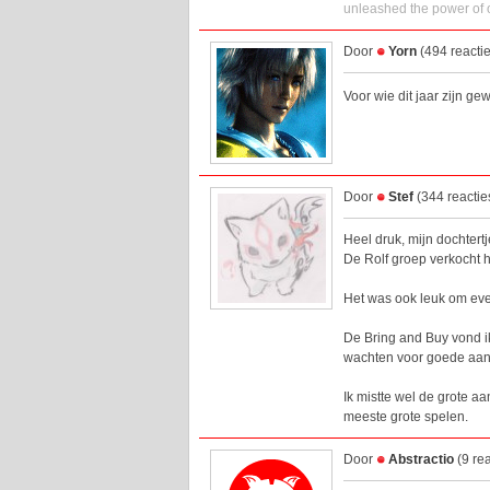
unleashed the power of o
Door
Yorn
(494 reacti
Voor wie dit jaar zijn g
Door
Stef
(344 reactie
Heel druk, mijn dochtert
De Rolf groep verkocht he
Het was ook leuk om even
De Bring and Buy vond i
wachten voor goede aan
Ik mistte wel de grote 
meeste grote spelen.
Door
Abstractio
(9 re