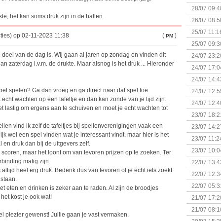
28/07 09:4
te, het kan soms druk zijn in de hallen.
26/07 08:5
25/07 11:1
ties) op 02-11-2023 11:38
(
)
PM
25/07 09:3
Uitbreidi
e doel van de dag is. Wij gaan al jaren op zondag en vinden dit
24/07 23:2
an zaterdag i.v.m. de drukte. Maar alsnog is het druk ... Hieronder
24/07 17:0
(Bordspell
24/07 14:4
Surprise 
spel spelen? Ga dan vroeg en ga direct naar dat spel toe.
24/07 12:5
echt wachten op een tafeltje en dan kan zonde van je tijd zijn.
(Bordspell
24/07 12:4
het lastig om ergens aan te schuiven en moet je echt wachten tot
23/07 18:2
start
llen vind ik zelf de tafeltjes bij spellenverenigingen vaak een
23/07 14:2
ijk wel een spel vinden wat je interessant vindt, maar hier is het
(Bordspell
23/07 11:2
 en druk dan bij de uitgevers zelf.
23/07 10:0
e scoren, maar het loont om van tevoren prijzen op te zoeken. Ter
rbinding matig zijn.
22/07 13:4
 altijd heel erg druk. Bedenk dus van tevoren of je echt iets zoekt
(Bordspell
22/07 12:3
 staan.
& Great D
22/07 05:3
et eten en drinken is zeker aan te raden. Al zijn de broodjes
bigbox
het kost je ook wat!
21/07 17:2
21/07 08:1
l plezier gewenst! Jullie gaan je vast vermaken.