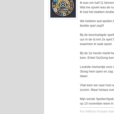
Ik was om half 11 binnen
Wat me opviel was de ru
Ik had het stukken drukk
We hebben wat spellen k
familie spel zeg!!!
Bij de beschadigde spel
uur in de rij ivm 2e spel
waarmee ik vaak speel.
Bij de 2e hands markt h
toen. Enkel GuGong kun
Leukste momentje voor m
Sloeg hem open en zag o
staan.
Vlak toen we naar huis 
scoren. Maar helaas overa
Mijn eerste SpellenSpek
op 10 november weer in 
For millions of years ma