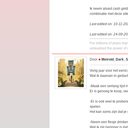
Ik neem alvast cash gel
combinatie met deze site 
Last edited on: 10-11-2
Last edited on: 24-09-2
For millions of years ma
unleashed the power of o
Door
Metroid_Dark_
Vorig jaar voor het eers
Wat ik daarvan in gedach
-Maak een verlang lijst m
Er is genoeg te koop, ve
-Er is ook veel te prober
spelen.
Het kan soms zijn dat je
-Neem een flesje drinken
Wat ik mij herinner is d