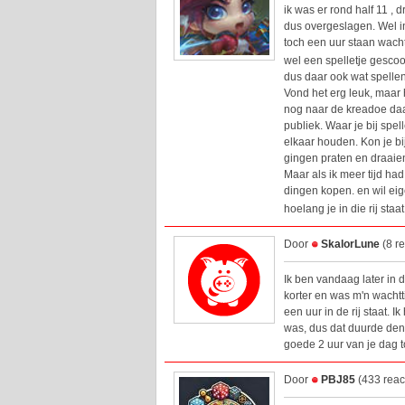
ik was er rond half 11 , 
dus overgeslagen. Wel in
toch een uur staan wach
wel een spelletje gesco
dus daar ook wat spelle
Vond het erg leuk, maar 
nog naar de kreadoe daar
publiek. Waar je bij sp
elkaar houden. Kon je 
gingen praten en draaie
Maar als ik meer tijd had
dingen kopen. en wil eige
hoelang je in die rij sta
Door
SkalorLune
(8 r
Ik ben vandaag later in 
korter en was m'n wachttij
een uur in de rij staat. I
was, dus dat duurde denk
goede 2 uur van je dag t
Door
PBJ85
(433 reac