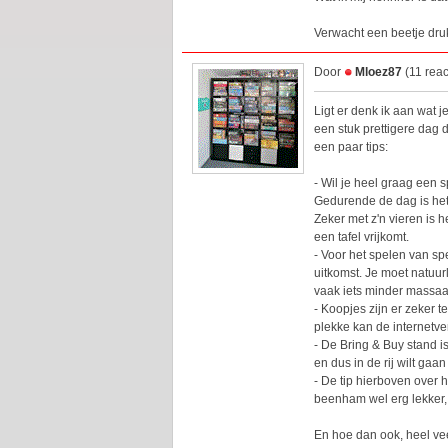
Verwacht een beetje druk
Door
Mloez87
(11 reac
Ligt er denk ik aan wat j
een stuk prettigere dag d
een paar tips:
- Wil je heel graag een 
Gedurende de dag is het 
Zeker met z'n vieren is 
een tafel vrijkomt.
- Voor het spelen van spe
uitkomst. Je moet natuurl
vaak iets minder massaal
- Koopjes zijn er zeker t
plekke kan de internetve
- De Bring & Buy stand is
en dus in de rij wilt gaan
- De tip hierboven over h
beenham wel erg lekker, 
En hoe dan ook, heel vee