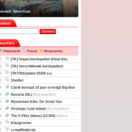
erdell: Silverfrost
oeken
Zoeken
reacties
Prijsreactie
Forum
Shopsurvey
2
[TK] Stapel bordspellen (Final Girl,
taliation, Zombicide Invader)
9
[TK] Verschillende bordspellen!
2
[TK/TR]Update 05/08 o.a.
gingen, Imperium Horizons, 20 Strong
0
Shelfie!
4
Clank bestaat 10 jaar en krijgt Big Box
itbreiding
4
Navoria (NL)
(Bordspellen)
0
Mysterium Kids: De Schat Van
Boe
(Bordspellen)
9
Stratego: Lost Island
(Bordspellen)
6
The X-Files (Ideas) (21369)
(Ideas)
9
Klaagcorner
2
crowdfinder.be