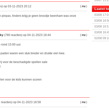
20/07 15:2
genaamd P
es) op 03-11-2023 20:12
(
)
PM
Laatst 
03/08 17:0
n pinpas. Anders krijg je geen broodje beenham was onze
03/08 16:5
Sterrenhe
03/08 16:5
Geopolitic
03/08 16:4
Sky
(780 reacties) op 04-11-2023 18:44
(
)
PM
Adventure
02/08 09:1
rond 15:00 uur.
 paden waren een stuk breder en drukte viel mee.
rij voor de beschadigde spellen sale
.
len voor de kids kunnen scoren
 reacties) op 04-11-2023 18:58
(
)
PM