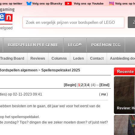
g ons op twitter
Volg ons op Bluesky
Volg ons op Youtube
Volg ons op 
BORDSPELLEN PER GENRE
LEGO®
POKÉMON TCG
Trading Board
Reviews
Columns
Leden
Contact
Aanbieding d
Bordspellen algemeen
>
Spellenspektakel 2025
Recente 
[Begin]
|
1
|
2
|
3
|
4
|
(4)
[Eind]
ties) op 02-11-2023 09:41
(
)
PM
 hebben besloten om te gaan, dit jaar wel voor het eerst van de
Review: He
op het spellenspektakel.
e zondag? Tips? dingen die we zeker moeten doen? of juist niet?