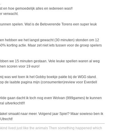
.
st en hoe gemoedelijk alles en iedereen was!!
er verwacht.
unnen spelen. Wat is de Betoverende Torens een super leuk
len hebben we het langst gewacht (30 minuten) stonden om 12
 50% korting actie. Maar zet niet iets tussen voor de groep spelers
ebben we 15 minuten gestaan. Vele leuke spellen waren al weg
nen scoren voor 19 euro!
ij was wel toen ik het Gobby boekje pakte bij de WGG stand.
p de laatste pagina mijn (consumenten)review voor Everdell
wilde gaan dacht ik toch nog even Wolvan (999games) te kunnen
l uitverkocht!!!
takel smaakt naar meer. Volgend jaar Spiel? Maar sowieso ben ik
Utrecht!
nkind lived just like the animals Then something happened which