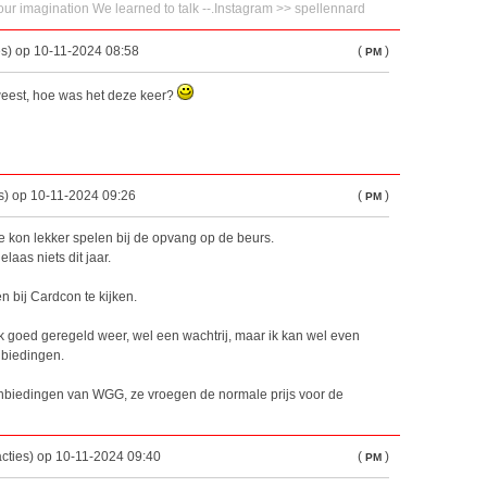
ur imagination We learned to talk --.Instagram >> spellennard
es) op 10-11-2024 08:58
(
)
PM
eweest, hoe was het deze keer?
s) op 10-11-2024 09:26
(
)
PM
je kon lekker spelen bij de opvang op de beurs.
laas niets dit jaar.
 bij Cardcon te kijken.
k goed geregeld weer, wel een wachtrij, maar ik kan wel even
biedingen.
aanbiedingen van WGG, ze vroegen de normale prijs voor de
acties) op 10-11-2024 09:40
(
)
PM