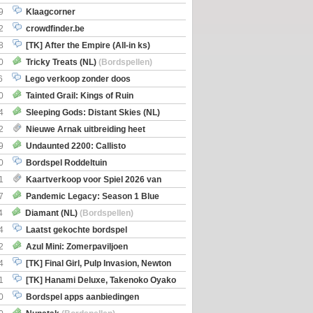
9
Klaagcorner
2
crowdfinder.be
8
[TK] After the Empire (All-in ks)
0
Tricky Treats (NL)
(Bordspellen)
6
Lego verkoop zonder doos
0
Tainted Grail: Kings of Ruin
ng: Wyrd Encounters
(Bordspellen)
4
Sleeping Gods: Distant Skies (NL)
en)
2
Nieuwe Arnak uitbreiding heet
Shipments
9
Undaunted 2200: Callisto
en)
0
Bordspel Roddeltuin
1
Kaartverkoop voor Spiel 2026 van
7
Pandemic Legacy: Season 1 Blue
en)
4
Diamant (NL)
(Bordspellen)
4
Laatst gekochte bordspel
2
Azul Mini: Zomerpaviljoen
en)
4
[TK] Final Girl, Pulp Invasion, Newton
iscoveries
1
[TK] Hanami Deluxe, Takenoko Oyako
0
Bordspel apps aanbiedingen