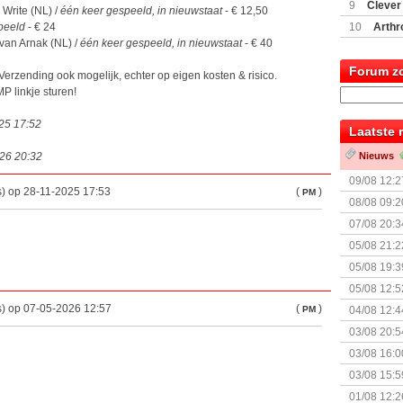
(77059)
(I
9
Clever
& Write (NL) /
één keer gespeeld, in nieuwstaat
- € 12,50
peeld
- € 24
10
Arthr
van Arnak (NL) /
één keer gespeeld, in nieuwstaat
- € 40
Forum z
erzending ook mogelijk, echter op eigen kosten & risico.
MP linkje sturen!
025 17:52
Laatste 
026 20:32
Nieuws
09/08 12:2
s) op 28-11-2025 17:53
(
)
PM
08/08 09:2
07/08 20:3
05/08 21:2
Nemesis Re
05/08 19:3
05/08 12:5
Prijsverla
s) op 07-05-2026 12:57
(
)
PM
04/08 12:4
+ nieuwe u
03/08 20:5
03/08 16:0
Kapitein 
03/08 15:5
01/08 12:2