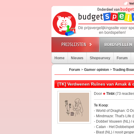
Vol
BORDSPELLEN
Home
Nieuws
Shopsurvey
Forum
Forum
>
Gamer opinion
>
Trading Boa
[TK] Verdwenen Ruïnes van Arnak & d
Door
Tlnbt
(73 reactie
Te Koop
:
- World of Draghan: O D
- Mindmaze: That's Life 
- Dobbel Vouwen (NL) /
- Catan - Het Dobbelspel
- Blast (NL) /
nooit gespe