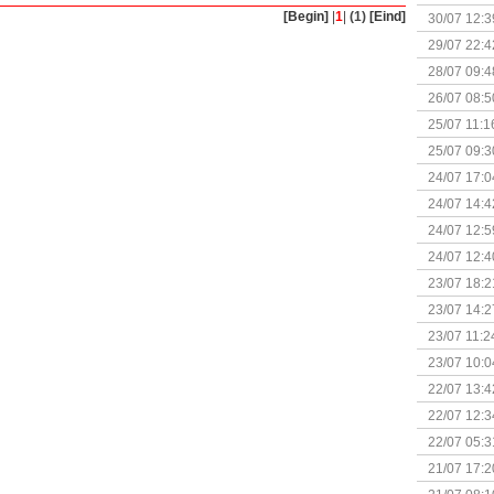
[Begin]
|
1
|
(1)
[Eind]
30/07 12:3
29/07 22:4
28/07 09:4
26/07 08:5
25/07 11:1
25/07 09:3
Uitbreidi
24/07 17:0
(Bordspell
24/07 14:4
Surprise 
24/07 12:5
(Bordspell
24/07 12:4
23/07 18:2
start
23/07 14:2
(Bordspell
23/07 11:2
23/07 10:0
22/07 13:4
(Bordspell
22/07 12:3
& Great D
22/07 05:3
bigbox
21/07 17:2