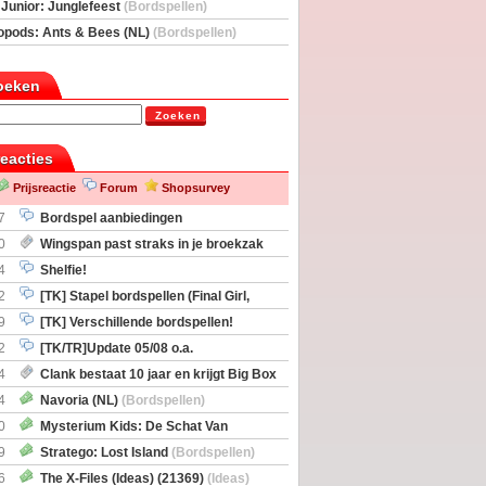
deas)
 Junior: Junglefeest
(Bordspellen)
opods: Ants & Bees (NL)
(Bordspellen)
oeken
Zoeken
reacties
Prijsreactie
Forum
Shopsurvey
7
Bordspel aanbiedingen
0
Wingspan past straks in je broekzak
4
Shelfie!
2
[TK] Stapel bordspellen (Final Girl,
taliation, Zombicide Invader)
9
[TK] Verschillende bordspellen!
2
[TK/TR]Update 05/08 o.a.
gingen, Imperium Horizons, 20 Strong
4
Clank bestaat 10 jaar en krijgt Big Box
itbreiding
4
Navoria (NL)
(Bordspellen)
0
Mysterium Kids: De Schat Van
Boe
(Bordspellen)
9
Stratego: Lost Island
(Bordspellen)
6
The X-Files (Ideas) (21369)
(Ideas)