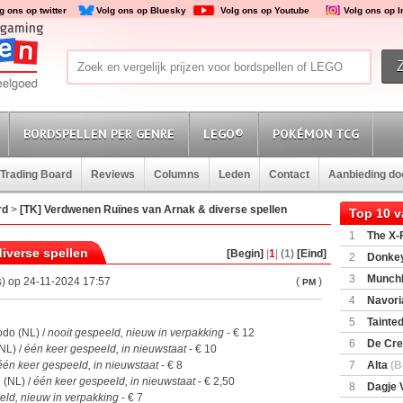
g ons op twitter
Volg ons op Bluesky
Volg ons op Youtube
Volg ons op 
BORDSPELLEN PER GENRE
LEGO®
POKÉMON TCG
Trading Board
Reviews
Columns
Leden
Contact
Aanbieding d
rd
>
[TK] Verdwenen Ruïnes van Arnak & diverse spellen
Top 10 
1
The X-F
iverse spellen
[Begin]
|
1
|
(1)
[Eind]
2
Donkey
(SuperMar
3
Munchl
s) op 24-11-2024 17:57
(
)
PM
4
Navori
5
Tainted
odo (NL) /
nooit gespeeld, nieuw in verpakking
- € 12
Encounte
6
De Cre
(NL) /
één keer gespeeld, in nieuwstaat
- € 10
één keer gespeeld, in nieuwstaat
- € 8
7
Alta
(B
 (NL) /
één keer gespeeld, in nieuwstaat
- € 2,50
8
Dagje 
eld, nieuw in verpakking
- € 7