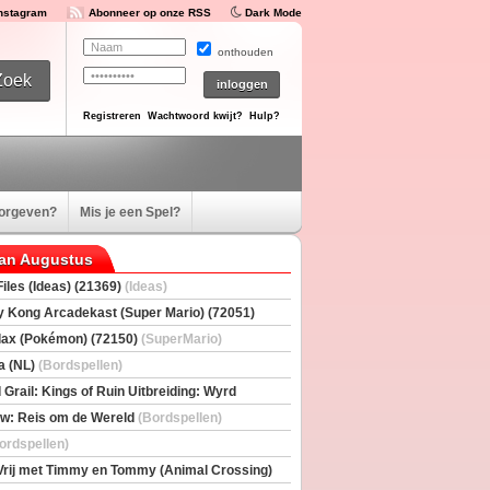
Instagram
Abonneer op onze RSS
Dark Mode
onthouden
Registreren
Wachtwoord kwijt?
Hulp?
oorgeven?
Mis je een Spel?
van Augustus
iles (Ideas) (21369)
(Ideas)
 Kong Arcadekast (Super Mario) (72051)
io)
ax (Pokémon) (72150)
(SuperMario)
a (NL)
(Bordspellen)
 Grail: Kings of Ruin Uitbreiding: Wyrd
rs
(Bordspellen)
w: Reis om de Wereld
(Bordspellen)
ordspellen)
Vrij met Timmy en Tommy (Animal Crossing)