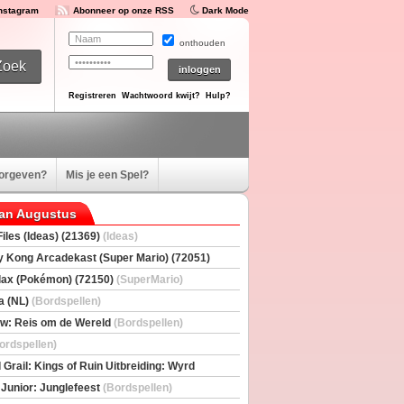
Instagram
Abonneer op onze RSS
Dark Mode
onthouden
Registreren
Wachtwoord kwijt?
Hulp?
oorgeven?
Mis je een Spel?
van Augustus
iles (Ideas) (21369)
(Ideas)
 Kong Arcadekast (Super Mario) (72051)
io)
ax (Pokémon) (72150)
(SuperMario)
a (NL)
(Bordspellen)
w: Reis om de Wereld
(Bordspellen)
ordspellen)
 Grail: Kings of Ruin Uitbreiding: Wyrd
rs
(Bordspellen)
 Junior: Junglefeest
(Bordspellen)