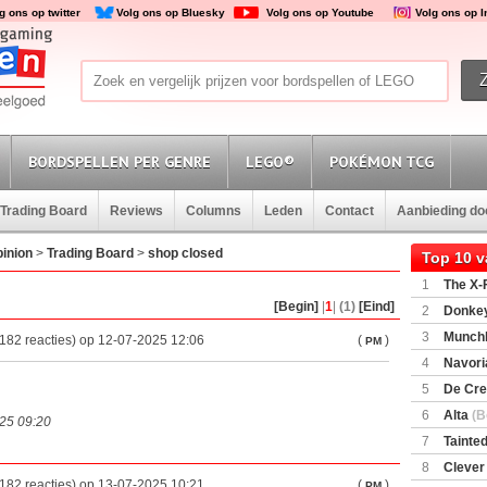
g ons op twitter
Volg ons op Bluesky
Volg ons op Youtube
Volg ons op 
BORDSPELLEN PER GENRE
LEGO®
POKÉMON TCG
Trading Board
Reviews
Columns
Leden
Contact
Aanbieding d
inion
>
Trading Board
>
shop closed
Top 10 
1
The X-F
[Begin]
|
1
|
(1)
[Eind]
2
Donkey
(SuperMar
3
Munchl
182 reacties) op 12-07-2025 12:06
(
)
PM
4
Navori
5
De Cre
6
Alta
(B
025 09:20
7
Tainted
Encounte
8
Clever
182 reacties) op 13-07-2025 10:21
(
)
PM