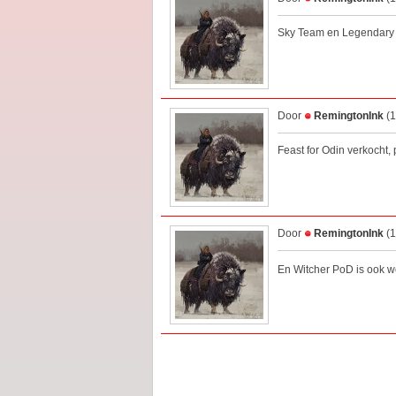
Sky Team en Legendary H
Door
RemingtonInk
(1
Feast for Odin verkocht,
Door
RemingtonInk
(1
En Witcher PoD is ook 