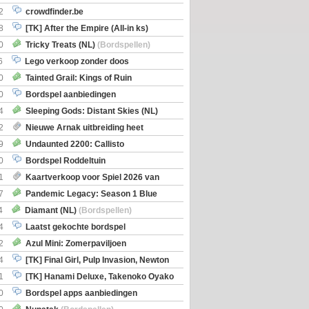
2
crowdfinder.be
8
[TK] After the Empire (All-in ks)
0
Tricky Treats (NL)
(Bordspellen)
6
Lego verkoop zonder doos
0
Tainted Grail: Kings of Ruin
ng: Wyrd Encounters
(Bordspellen)
0
Bordspel aanbiedingen
4
Sleeping Gods: Distant Skies (NL)
en)
2
Nieuwe Arnak uitbreiding heet
Shipments
9
Undaunted 2200: Callisto
en)
0
Bordspel Roddeltuin
1
Kaartverkoop voor Spiel 2026 van
7
Pandemic Legacy: Season 1 Blue
en)
4
Diamant (NL)
(Bordspellen)
4
Laatst gekochte bordspel
2
Azul Mini: Zomerpaviljoen
en)
4
[TK] Final Girl, Pulp Invasion, Newton
iscoveries
1
[TK] Hanami Deluxe, Takenoko Oyako
0
Bordspel apps aanbiedingen