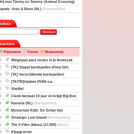
Vrij met Timmy en Tommy (Animal Crossing)
deas)
opods: Ants & Bees (NL)
(Bordspellen)
oeken
Zoeken
reacties
Prijsreactie
Forum
Shopsurvey
8
Wingspan past straks in je broekzak
2
[TK] Stapel bordspellen (Final Girl,
taliation, Zombicide Invader)
9
[TK] Verschillende bordspellen!
2
[TK/TR]Update 05/08 o.a.
gingen, Imperium Horizons, 20 Strong
0
Shelfie!
4
Clank bestaat 10 jaar en krijgt Big Box
itbreiding
4
Navoria (NL)
(Bordspellen)
0
Mysterium Kids: De Schat Van
Boe
(Bordspellen)
9
Stratego: Lost Island
(Bordspellen)
6
The X-Files (Ideas) (21369)
(Ideas)
9
Klaagcorner