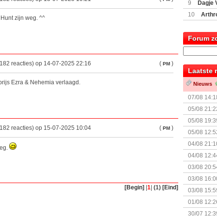
9
Dagje 
(77059)
(I
10
Arthr
unt zijn weg. ^^
Forum z
182 reacties) op 14-07-2025 22:16
(
)
PM
Laatste 
 prijs Ezra & Nehemia verlaagd.
Nieuws
07/08 14:1
05/08 21:2
Nemesis Re
05/08 19:3
182 reacties) op 15-07-2025 10:04
(
)
PM
05/08 12:5
Prijsverla
04/08 21:1
weg.
04/08 12:4
+ nieuwe u
03/08 20:5
03/08 16:0
[Begin]
|
1
|
(1)
[Eind]
Kapitein 
03/08 15:5
01/08 12:2
30/07 12:3