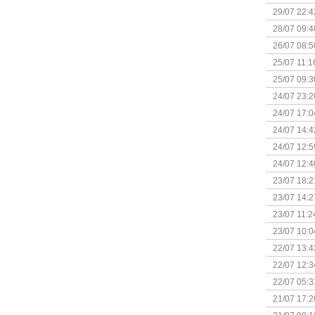
29/07 22:4
28/07 09:4
26/07 08:5
25/07 11:1
25/07 09:3
Uitbreidi
24/07 23:2
24/07 17:0
(Bordspell
24/07 14:4
Surprise 
24/07 12:5
(Bordspell
24/07 12:4
23/07 18:2
start
23/07 14:2
(Bordspell
23/07 11:2
23/07 10:0
22/07 13:4
(Bordspell
22/07 12:3
& Great D
22/07 05:3
bigbox
21/07 17:2