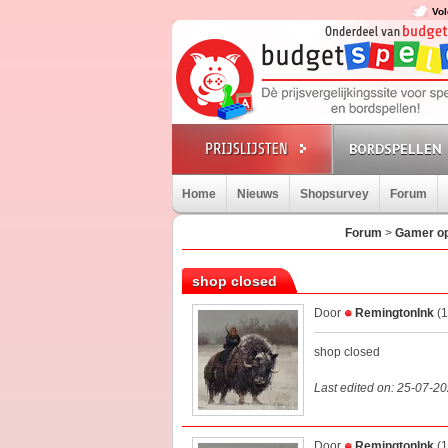
Vol
BORDSPELLEN
Home
Nieuws
Shopsurvey
Forum
Forum
>
Gamer op
shop closed
Door
RemingtonInk
(1
shop closed
Last edited on: 25-07-2
Door
RemingtonInk
(1