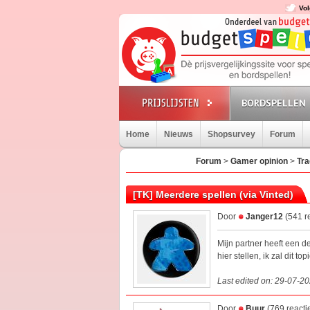
Vol
BORDSPELLEN
Home
Nieuws
Shopsurvey
Forum
Forum
>
Gamer opinion
>
Tra
[TK] Meerdere spellen (via Vinted)
Door
Janger12
(541 r
Mijn partner heeft een d
hier stellen, ik zal dit t
Last edited on: 29-07-2
Door
Buur
(769 reacti