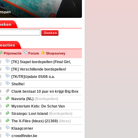
inspan
oeken
Zoeken
reacties
Prijsreactie
Forum
Shopsurvey
2
[TK] Stapel bordspellen (Final Girl,
taliation, Zombicide Invader)
9
[TK] Verschillende bordspellen!
2
[TK/TR]Update 05/08 o.a.
gingen, Imperium Horizons, 20 Strong
0
Shelfie!
4
Clank bestaat 10 jaar en krijgt Big Box
itbreiding
4
Navoria (NL)
(Bordspellen)
0
Mysterium Kids: De Schat Van
Boe
(Bordspellen)
9
Stratego: Lost Island
(Bordspellen)
6
The X-Files (Ideas) (21369)
(Ideas)
9
Klaagcorner
2
crowdfinder.be