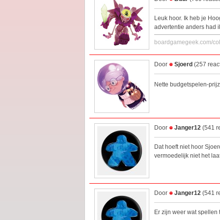
Leuk hoor. Ik heb je Ho
advertentie anders had i
boardgamegeek.com/coll
Door
Sjoerd
(257 reac
Nette budgetspelen-prij
Door
Janger12
(541 r
Dat hoeft niet hoor Sjoer
vermoedelijk niet het laa
Door
Janger12
(541 r
Er zijn weer wat spellen 