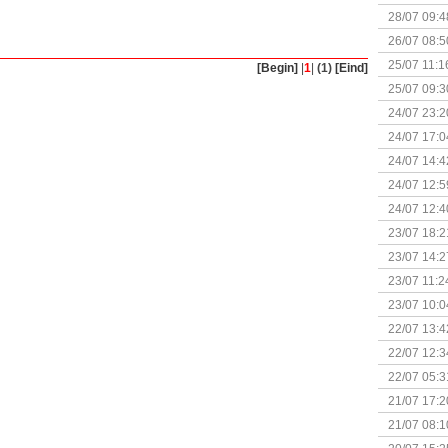
28/07 09:4
26/07 08:5
25/07 11:1
[Begin]
|
1
|
(1)
[Eind]
25/07 09:3
Uitbreidi
24/07 23:2
24/07 17:0
(Bordspell
24/07 14:4
Surprise 
24/07 12:5
(Bordspell
24/07 12:4
23/07 18:2
start
23/07 14:2
(Bordspell
23/07 11:2
23/07 10:0
22/07 13:4
(Bordspell
22/07 12:3
& Great D
22/07 05:3
bigbox
21/07 17:2
21/07 08:1