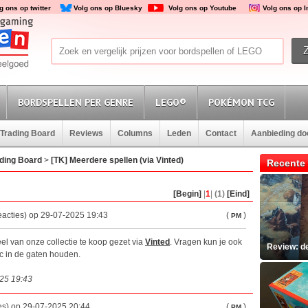
g ons op twitter
Volg ons op Bluesky
Volg ons op Youtube
Volg ons op 
BORDSPELLEN PER GENRE
LEGO®
POKÉMON TCG
Trading Board
Reviews
Columns
Leden
Contact
Aanbieding d
ding Board
>
[TK] Meerdere spellen (via Vinted)
Recente 
[Begin]
|
1
|
(1)
[Eind]
eacties) op 29-07-2025 19:43
(
)
PM
eel van onze collectie te koop gezet via
Vinted
. Vragen kun je ook
Review: d
opic in de gaten houden.
025 19:43
es) op 29-07-2025 20:44
(
)
PM