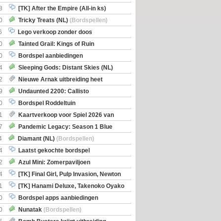
8
[TK] After the Empire (All-in ks)
0
Tricky Treats (NL)
(Bordspellen)
6
Lego verkoop zonder doos
0
Tainted Grail: Kings of Ruin
ng: Wyrd Encounters
(Bordspellen)
0
Bordspel aanbiedingen
4
Sleeping Gods: Distant Skies (NL)
en)
2
Nieuwe Arnak uitbreiding heet
Shipments
9
Undaunted 2200: Callisto
en)
0
Bordspel Roddeltuin
1
Kaartverkoop voor Spiel 2026 van
7
Pandemic Legacy: Season 1 Blue
en)
4
Diamant (NL)
(Bordspellen)
4
Laatst gekochte bordspel
2
Azul Mini: Zomerpaviljoen
en)
4
[TK] Final Girl, Pulp Invasion, Newton
iscoveries
1
[TK] Hanami Deluxe, Takenoko Oyako
0
Bordspel apps aanbiedingen
0
Nunatak
(Bordspellen)