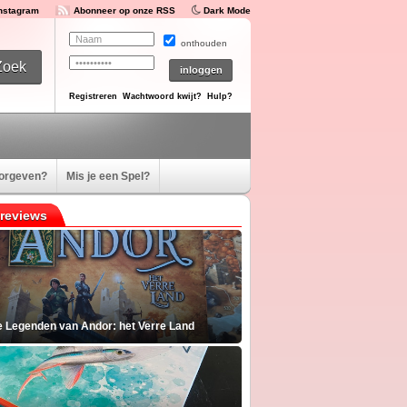
Instagram
Abonneer op onze RSS
Dark Mode
onthouden
Registreren
Wachtwoord kwijt?
Hulp?
oorgeven?
Mis je een Spel?
reviews
e Legenden van Andor: het Verre Land