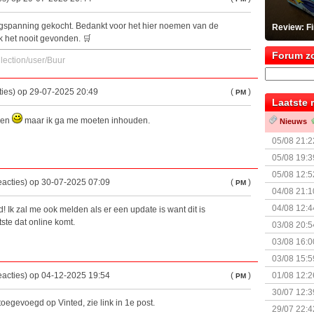
ogspanning gekocht. Bedankt voor het hier noemen van de
Review: F
k het nooit gevonden. 🛒
Forum z
ection/user/Buur
ties) op 29-07-2025 20:49
(
)
PM
Laatste 
zen
maar ik ga me moeten inhouden.
Nieuws
05/08 21:2
Nemesis Re
05/08 19:3
05/08 12:5
eacties) op 30-07-2025 07:09
(
)
PM
Prijsverla
04/08 21:1
04/08 12:4
d! Ik zal me ook melden als er een update is want dit is
+ nieuwe u
tste dat online komt.
03/08 20:5
03/08 16:0
Kapitein 
03/08 15:5
eacties) op 04-12-2025 19:54
(
)
01/08 12:2
PM
30/07 12:3
toegevoegd op Vinted, zie link in 1e post.
29/07 22:4