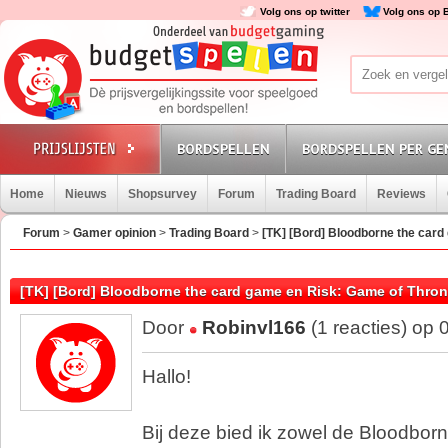
Volg ons op twitter
Volg ons op 
BORDSPELLEN
BORDSPELLEN PER GE
Home
Nieuws
Shopsurvey
Forum
Trading Board
Reviews
Forum
>
Gamer opinion
>
Trading Board
>
[TK] [Bord] Bloodborne the car
[TK] [Bord] Bloodborne the card game en Risk: Game of Thro
Door
Robinvl166
(1 reacties) op
Hallo!
Bij deze bied ik zowel de Bloodbo