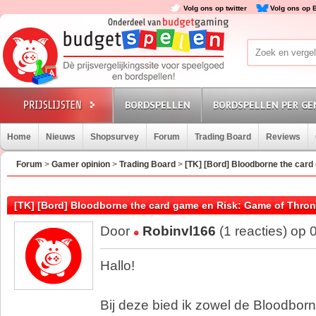
Volg ons op twitter
Volg ons op 
BORDSPELLEN
BORDSPELLEN PER GE
Home
Nieuws
Shopsurvey
Forum
Trading Board
Reviews
Forum
>
Gamer opinion
>
Trading Board
>
[TK] [Bord] Bloodborne the car
[TK] [Bord] Bloodborne the card game en Risk: Game of Thro
Door
Robinvl166
(1 reacties) op
Hallo!
Bij deze bied ik zowel de Bloodbo