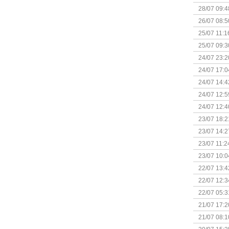
28/07 09:4
26/07 08:5
25/07 11:1
25/07 09:3
Uitbreidi
24/07 23:2
24/07 17:0
(Bordspell
24/07 14:4
Surprise 
24/07 12:5
(Bordspell
24/07 12:4
23/07 18:2
start
23/07 14:2
(Bordspell
23/07 11:2
23/07 10:0
22/07 13:4
(Bordspell
22/07 12:3
& Great D
22/07 05:3
bigbox
21/07 17:2
21/07 08:1