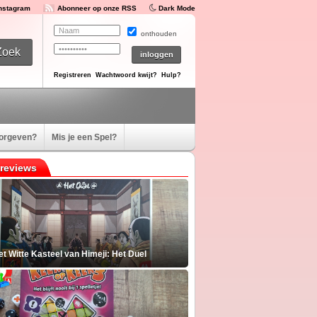
Instagram
Abonneer op onze RSS
Dark Mode
onthouden
Registreren
Wachtwoord kwijt?
Hulp?
oorgeven?
Mis je een Spel?
reviews
t Witte Kasteel van Himeji: Het Duel