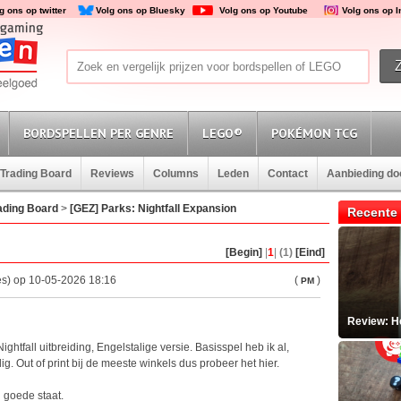
g ons op twitter
Volg ons op Bluesky
Volg ons op Youtube
Volg ons op 
BORDSPELLEN PER GENRE
LEGO®
POKÉMON TCG
Trading Board
Reviews
Columns
Leden
Contact
Aanbieding d
ading Board
>
[GEZ] Parks: Nightfall Expansion
Recente 
[Begin]
|
1
|
(1)
[Eind]
es) op 10-05-2026 18:16
(
)
PM
Review: He
ghtfall uitbreiding, Engelstalige versie. Basisspel heb ik al,
ig. Out of print bij de meeste winkels dus probeer het hier.
 goede staat.