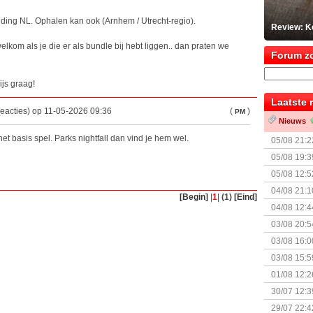
nding NL. Ophalen kan ook (Arnhem / Utrecht-regio).
Review: K
welkom als je die er als bundle bij hebt liggen.. dan praten we
Forum z
ijs graag!
Laatste 
reacties) op 11-05-2026 09:36
(
)
PM
Nieuws
het basis spel. Parks nightfall dan vind je hem wel.
05/08 21:2
Nemesis Re
05/08 19:3
05/08 12:5
Prijsverla
04/08 21:1
[Begin]
|
1
|
(1)
[Eind]
04/08 12:4
+ nieuwe u
03/08 20:5
03/08 16:0
Kapitein 
03/08 15:5
01/08 12:2
30/07 12:3
29/07 22:4