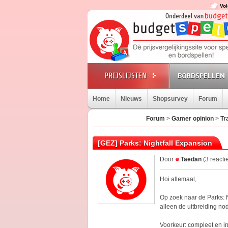
Vol
BORDSPELLEN
Home
Nieuws
Shopsurvey
Forum
Forum
>
Gamer opinion
>
Tr
[GEZ] Parks: Nightfall Expansion
Door
Taedan
(3 reacti
Hoi allemaal,
Op zoek naar de Parks: Ni
alleen de uitbreiding nod
Voorkeur: compleet en in