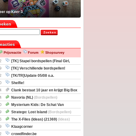
eer op Keer 3
oeken
Zoeken
reacties
Prijsreactie
Forum
Shopsurvey
2
[TK] Stapel bordspellen (Final Girl,
taliation, Zombicide Invader)
9
[TK] Verschillende bordspellen!
2
[TK/TR]Update 05/08 o.a.
gingen, Imperium Horizons, 20 Strong
0
Shelfie!
4
Clank bestaat 10 jaar en krijgt Big Box
itbreiding
4
Navoria (NL)
(Bordspellen)
0
Mysterium Kids: De Schat Van
Boe
(Bordspellen)
9
Stratego: Lost Island
(Bordspellen)
6
The X-Files (Ideas) (21369)
(Ideas)
9
Klaagcorner
2
crowdfinder.be