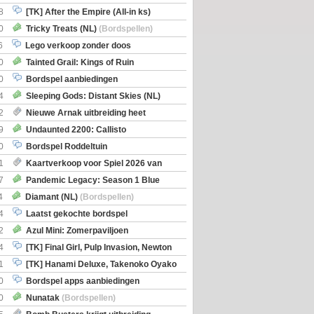
8
[TK] After the Empire (All-in ks)
0
Tricky Treats (NL)
(Bordspellen)
6
Lego verkoop zonder doos
0
Tainted Grail: Kings of Ruin
ng: Wyrd Encounters
(Bordspellen)
0
Bordspel aanbiedingen
4
Sleeping Gods: Distant Skies (NL)
en)
2
Nieuwe Arnak uitbreiding heet
Shipments
9
Undaunted 2200: Callisto
en)
0
Bordspel Roddeltuin
1
Kaartverkoop voor Spiel 2026 van
7
Pandemic Legacy: Season 1 Blue
en)
4
Diamant (NL)
(Bordspellen)
4
Laatst gekochte bordspel
2
Azul Mini: Zomerpaviljoen
en)
4
[TK] Final Girl, Pulp Invasion, Newton
iscoveries
1
[TK] Hanami Deluxe, Takenoko Oyako
0
Bordspel apps aanbiedingen
0
Nunatak
(Bordspellen)