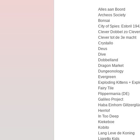
Alles aan Boord
Archeos Society
Bonsai
City of Spies: Estoril 194
Clever Dobbel zo Clever
Clever tot de 3e macht
Crystallo
Deus
Dive
Dobbelland
Dragon Market
Dungeonology
Evergreen
Exploding Kittens + Explo
Fairy Tile
Flippermania (DE)
Galileo Project
Haba Einhorn Glitzerglüc
Herrlof
In Too Deep
Kiekeboe
Kobito
Lang Leve de Koning
Ligretto Kids