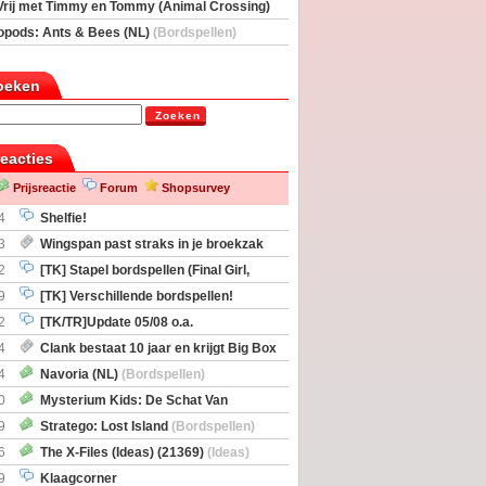
Vrij met Timmy en Tommy (Animal Crossing)
deas)
opods: Ants & Bees (NL)
(Bordspellen)
oeken
Zoeken
reacties
Prijsreactie
Forum
Shopsurvey
4
Shelfie!
3
Wingspan past straks in je broekzak
2
[TK] Stapel bordspellen (Final Girl,
taliation, Zombicide Invader)
9
[TK] Verschillende bordspellen!
2
[TK/TR]Update 05/08 o.a.
gingen, Imperium Horizons, 20 Strong
4
Clank bestaat 10 jaar en krijgt Big Box
itbreiding
4
Navoria (NL)
(Bordspellen)
0
Mysterium Kids: De Schat Van
Boe
(Bordspellen)
9
Stratego: Lost Island
(Bordspellen)
6
The X-Files (Ideas) (21369)
(Ideas)
9
Klaagcorner