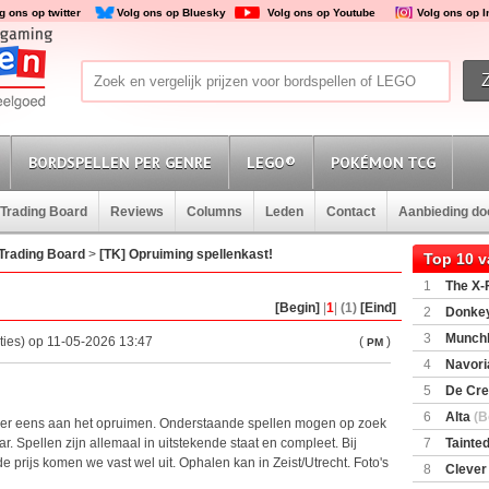
g ons op twitter
Volg ons op Bluesky
Volg ons op Youtube
Volg ons op 
BORDSPELLEN PER GENRE
LEGO®
POKÉMON TCG
Trading Board
Reviews
Columns
Leden
Contact
Aanbieding d
Trading Board
>
[TK] Opruiming spellenkast!
Top 10 
1
The X-F
[Begin]
|
1
|
(1)
[Eind]
2
Donkey
(SuperMar
3
Munchl
ties) op 11-05-2026 13:47
(
)
PM
4
Navori
5
De Cre
6
Alta
(B
eer eens aan het opruimen. Onderstaande spellen mogen op zoek
. Spellen zijn allemaal in uitstekende staat en compleet. Bij
7
Tainted
e prijs komen we vast wel uit. Ophalen kan in Zeist/Utrecht. Foto's
Encounte
8
Clever