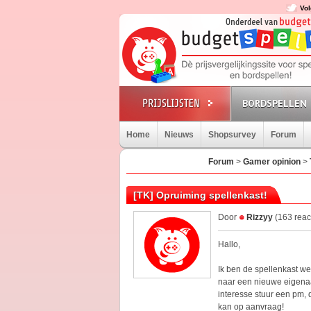
Vol
BORDSPELLEN
Home
Nieuws
Shopsurvey
Forum
Forum
>
Gamer opinion
>
[TK] Opruiming spellenkast!
Door
Rizzyy
(163 reac
Hallo,
Ik ben de spellenkast w
naar een nieuwe eigenaar
interesse stuur een pm, d
kan op aanvraag!