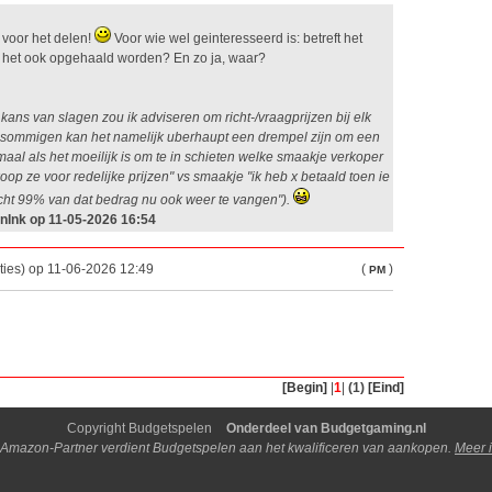
 voor het delen!
Voor wie wel geinteresseerd is: betreft het
n het ook opgehaald worden? En zo ja, waar?
 kans van slagen zou ik adviseren om richt-/vraagprijzen bij elk
r sommigen kan het namelijk uberhaupt een drempel zijn om een
maal als het moeilijk is om te in schieten welke smaakje verkoper
koop ze voor redelijke prijzen" vs smaakje "ik heb x betaald toen ie
cht 99% van dat bedrag nu ook weer te vangen").
nInk op 11-05-2026 16:54
ties) op 11-06-2026 12:49
(
)
PM
[Begin]
|
1
|
(1)
[Eind]
Copyright Budgetspelen
Onderdeel van Budgetgaming.nl
 Amazon-Partner verdient Budgetspelen aan het kwalificeren van aankopen.
Meer i