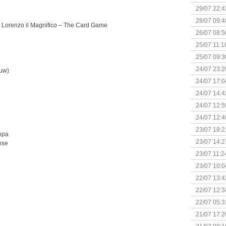
29/07 22:4
28/07 09:4
 Lorenzo il Magnifico – The Card Game
26/07 08:5
25/07 11:1
25/07 09:3
Uitbreidi
24/07 23:2
uw)
24/07 17:0
(Bordspell
24/07 14:4
Surprise 
24/07 12:5
(Bordspell
24/07 12:4
23/07 18:2
opa
start
23/07 14:2
nse
(Bordspell
23/07 11:2
23/07 10:0
22/07 13:4
(Bordspell
22/07 12:3
& Great D
22/07 05:3
bigbox
21/07 17:2