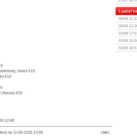
21/07 08:1
Laatst 
06/08 21:3
06/08 21:3
03/08 17:0
03/08 16:5
Sterrenhe
03/08 16:5
Geopolitic
19
elenburg: Junior €19
tra €14
50
Ur (Nieuw) €20
026 12:48
ties) op 11-05-2026 13:48
(
)
PM