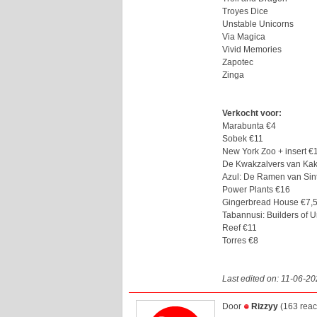
Troyes Dice
Unstable Unicorns
Via Magica
Vivid Memories
Zapotec
Zinga
Verkocht voor:
Marabunta €4
Sobek €11
New York Zoo + insert €
De Kwakzalvers van Kak
Azul: De Ramen van Sin
Power Plants €16
Gingerbread House €7,
Tabannusi: Builders of 
Reef €11
Torres €8
Last edited on: 11-06-2
Door
Rizzyy
(163 reac