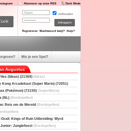
Instagram
Abonneer op onze RSS
Dark Mode
onthouden
Registreren
Wachtwoord kwijt?
Hulp?
oorgeven?
Mis je een Spel?
van Augustus
iles (Ideas) (21369)
(Ideas)
 Kong Arcadekast (Super Mario) (72051)
io)
ax (Pokémon) (72150)
(SuperMario)
a (NL)
(Bordspellen)
w: Reis om de Wereld
(Bordspellen)
ordspellen)
 Grail: Kings of Ruin Uitbreiding: Wyrd
rs
(Bordspellen)
 Junior: Junglefeest
(Bordspellen)