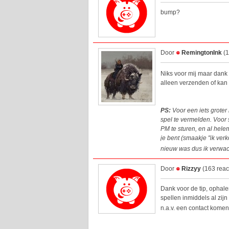
bump?
Door
RemingtonInk
(1
Niks voor mij maar dank
alleen verzenden of kan
PS:
Voor een iets groter 
spel te vermelden. Voor
PM te sturen, en al hele
je bent (smaakje "ik verk
nieuw was dus ik verwac
Door
Rizzyy
(163 reac
Dank voor de tip, ophal
spellen inmiddels al zijn
n.a.v. een contact komen