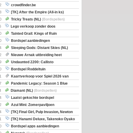
2
crowdfinder.be
8
[TK] After the Empire (All-in ks)
0
Tricky Treats (NL)
(Bordspellen)
6
Lego verkoop zonder doos
0
Tainted Grail: Kings of Ruin
ng: Wyrd Encounters
(Bordspellen)
0
Bordspel aanbiedingen
4
Sleeping Gods: Distant Skies (NL)
en)
2
Nieuwe Arnak uitbreiding heet
Shipments
9
Undaunted 2200: Callisto
en)
0
Bordspel Roddeltuin
1
Kaartverkoop voor Spiel 2026 van
7
Pandemic Legacy: Season 1 Blue
en)
4
Diamant (NL)
(Bordspellen)
4
Laatst gekochte bordspel
2
Azul Mini: Zomerpaviljoen
en)
4
[TK] Final Girl, Pulp Invasion, Newton
iscoveries
1
[TK] Hanami Deluxe, Takenoko Oyako
0
Bordspel apps aanbiedingen