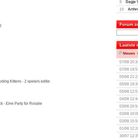
9
Dagje 
(77059)
(I
10
Arthr
Forum z
2
Laatste 
Nieuws
07/08 20:3
07/08 19:5
05/08 21:2
ding Kittens - 2 spelers editie
Nemesis Re
05/08 19:3
05/08 12:5
Prijsverla
04/08 12:4
k - Eine Party für Rosalie
+ nieuwe u
03/08 20:5
03/08 16:0
Kapitein 
03/08 15:5
01/08 12:2
30/07 12:3