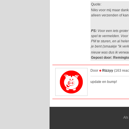
Quote:
Niks voor mij maar dank
alleen verzenden of ka
PS:
Voor een iets groter
spel te vermelden. Voo
PM te sturen, en al hele
je bent (smaakje "ik ver
nieuw was dus ik verwa
Gepost door: Remingto
Door
Rizzyy
(163 reac
update en bump!
Als