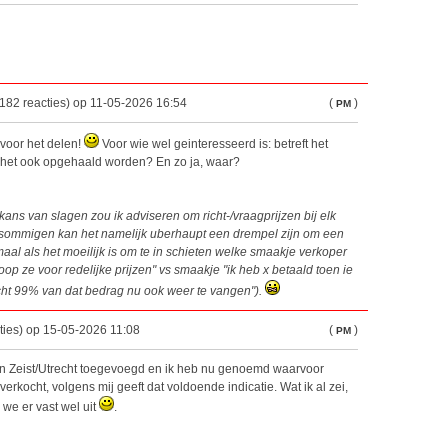
182 reacties) op 11-05-2026 16:54
(
)
PM
 voor het delen!
Voor wie wel geinteresseerd is: betreft het
 het ook opgehaald worden? En zo ja, waar?
kans van slagen zou ik adviseren om richt-/vraagprijzen bij elk
 sommigen kan het namelijk uberhaupt een drempel zijn om een
maal als het moeilijk is om te in schieten welke smaakje verkoper
oop ze voor redelijke prijzen" vs smaakje "ik heb x betaald toen ie
ht 99% van dat bedrag nu ook weer te vangen").
ties) op 15-05-2026 11:08
(
)
PM
en Zeist/Utrecht toegevoegd en ik heb nu genoemd waarvoor
 verkocht, volgens mij geeft dat voldoende indicatie. Wat ik al zei,
 we er vast wel uit
.