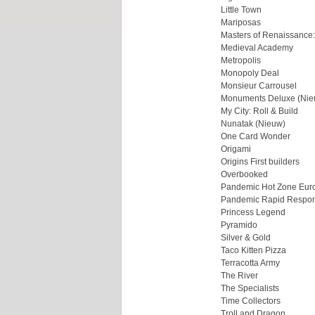
Little Town
Mariposas
Masters of Renaissance:
Medieval Academy
Metropolis
Monopoly Deal
Monsieur Carrousel
Monuments Deluxe (Nie
My City: Roll & Build
Nunatak (Nieuw)
One Card Wonder
Origami
Origins First builders
Overbooked
Pandemic Hot Zone Eur
Pandemic Rapid Respo
Princess Legend
Pyramido
Silver & Gold
Taco Kitten Pizza
Terracotta Army
The River
The Specialists
Time Collectors
Troll and Dragon