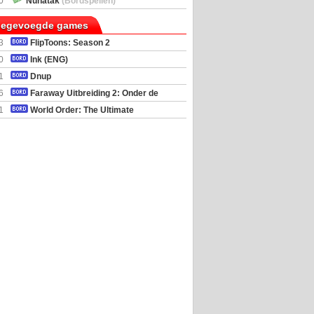
0
Nunatak
(Bordspellen)
toegevoegde games
3
FlipToons: Season 2
0
Ink (ENG)
1
Dnup
6
Faraway Uitbreiding 2: Onder de
mel
1
World Order: The Ultimate
al Simulator