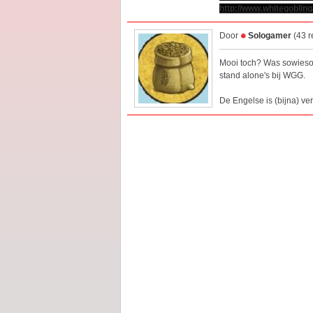
http://www.whitegobli
Door
Sologamer
(43 
Mooi toch? Was sowieso 
stand alone's bij WGG.
De Engelse is (bijna) ver