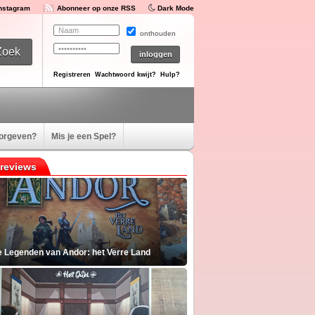
Instagram
Abonneer op onze RSS
Dark Mode
onthouden
Registreren
Wachtwoord kwijt?
Hulp?
oorgeven?
Mis je een Spel?
reviews
e Legenden van Andor: het Verre Land