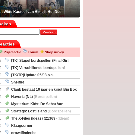
t Witte Kasteel van Himeji: Het Duel
oeken
Zoeken
reacties
Prijsreactie
Forum
Shopsurvey
2
[TK] Stapel bordspellen (Final Girl,
taliation, Zombicide Invader)
9
[TK] Verschillende bordspellen!
2
[TK/TR]Update 05/08 o.a.
gingen, Imperium Horizons, 20 Strong
0
Shelfie!
4
Clank bestaat 10 jaar en krijgt Big Box
itbreiding
4
Navoria (NL)
(Bordspellen)
0
Mysterium Kids: De Schat Van
Boe
(Bordspellen)
9
Stratego: Lost Island
(Bordspellen)
6
The X-Files (Ideas) (21369)
(Ideas)
9
Klaagcorner
2
crowdfinder.be