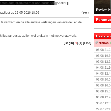
ngames.com/product/emerland-bordspel/
|||Spoiler|||
Review: He
reacties) op 12-05-2026 18:56
(
)
PM
Forum z
te verwachten na alle andere vertalingen van everdell en de
krijgbaar dus ze zullen wel druk zijn met met vertaalwerk.
Laatste 
[Begin]
|
1
|
(1)
[Eind]
Nieuws
05/08 21:2
Nemesis Re
05/08 19:3
05/08 12:5
Prijsverla
04/08 21:1
04/08 12:4
+ nieuwe u
03/08 20:5
03/08 16:0
Kapitein 
03/08 15:5
01/08 12:2
30/07 12:3
29/07 22:4