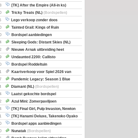
8
[TK] After the Empire (All-in ks)
0
Tricky Treats (NL)
(Bordspellen)
6
Lego verkoop zonder doos
0
Tainted Grail: Kings of Ruin
ng: Wyrd Encounters
(Bordspellen)
0
Bordspel aanbiedingen
4
Sleeping Gods: Distant Skies (NL)
en)
2
Nieuwe Arnak uitbreiding heet
Shipments
9
Undaunted 2200: Callisto
en)
0
Bordspel Roddeltuin
1
Kaartverkoop voor Spiel 2026 van
7
Pandemic Legacy: Season 1 Blue
en)
4
Diamant (NL)
(Bordspellen)
4
Laatst gekochte bordspel
2
Azul Mini: Zomerpaviljoen
en)
4
[TK] Final Girl, Pulp Invasion, Newton
iscoveries
1
[TK] Hanami Deluxe, Takenoko Oyako
0
Bordspel apps aanbiedingen
0
Nunatak
(Bordspellen)