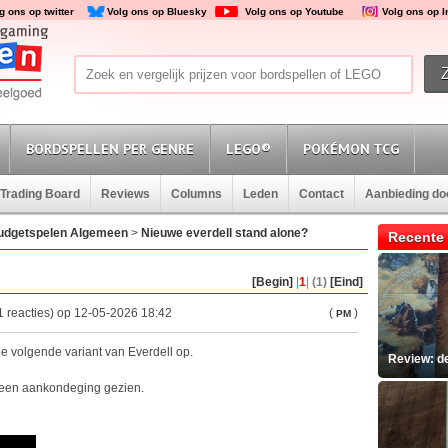
g ons op twitter
Volg ons op Bluesky
Volg ons op Youtube
Volg ons op 
BORDSPELLEN PER GENRE
LEGO®
POKÉMON TCG
Trading Board
Reviews
Columns
Leden
Contact
Aanbieding d
udgetspelen Algemeen
>
Nieuwe everdell stand alone?
Recente 
[Begin]
|
1
|
(1)
[Eind]
1 reacties) op 12-05-2026 18:42
(
)
PM
 de volgende variant van Everdell op.
Review: d
 geen aankondeging gezien.
verdell