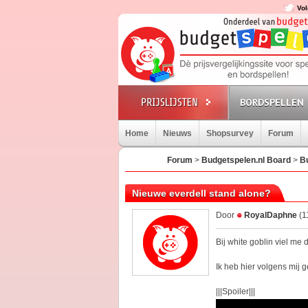
Vol
BORDSPELLEN
Home
Nieuws
Shopsurvey
Forum
Forum
>
Budgetspelen.nl Board
>
B
Nieuwe everdell stand alone?
Door
RoyalDaphne
(1
Bij white goblin viel me
Ik heb hier volgens mij
|||Spoiler|||
Een jungle variant van E