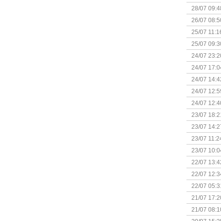
28/07 09:4
26/07 08:5
25/07 11:1
25/07 09:3
Uitbreidi
24/07 23:2
24/07 17:0
(Bordspell
24/07 14:4
Surprise 
24/07 12:5
(Bordspell
24/07 12:4
23/07 18:2
start
23/07 14:2
(Bordspell
23/07 11:2
23/07 10:0
22/07 13:4
(Bordspell
22/07 12:3
& Great D
22/07 05:3
bigbox
21/07 17:2
21/07 08:1