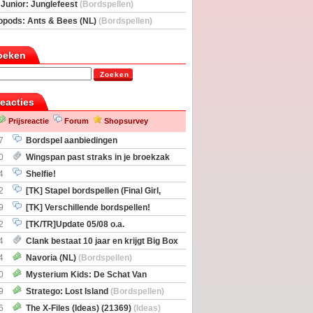
deas)
 Junior: Junglefeest
(Bordspellen)
opods: Ants & Bees (NL)
(Bordspellen)
oeken
Zoeken
reacties
Prijsreactie
Forum
Shopsurvey
7
Bordspel aanbiedingen
0
Wingspan past straks in je broekzak
4
Shelfie!
2
[TK] Stapel bordspellen (Final Girl,
taliation, Zombicide Invader)
9
[TK] Verschillende bordspellen!
2
[TK/TR]Update 05/08 o.a.
gingen, Imperium Horizons, 20 Strong
4
Clank bestaat 10 jaar en krijgt Big Box
itbreiding
4
Navoria (NL)
(Bordspellen)
0
Mysterium Kids: De Schat Van
Boe
(Bordspellen)
9
Stratego: Lost Island
(Bordspellen)
6
The X-Files (Ideas) (21369)
(Ideas)