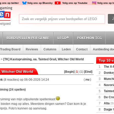
g ons op twitter
Volg ons op Bluesky
Volg ons op Youtube
Volg ons op 
BORDSPELLEN PER GENRE
LEGO®
POKÉMON TCG
Trading Board
Reviews
Columns
Leden
Contact
Aanbieding d
>
[TK] Kastopruiming, oa. Tainted Grail, Witcher Old World
Top 10 
1
The X-F
, Witcher Old World
[Begin]
|
1
|
(1)
[Eind]
2
Donkey
(SuperMar
3
Munchl
nk
(8 reacties) op 06-06-2026 14:24
(
)
PM
4
Navori
iming (24 spellen)
5
Tainted
Encounte
6
De Cre
uiming van mijn uitpuilende spellenkast
7
Alta
(B
en, bieden mag op alles. Meerdere dingen samen? Dan kom ik je
prijs. Foto's kunnen op aanvraag.
8
Dagje 