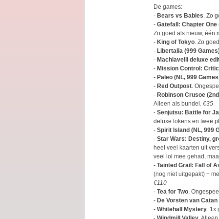
De games:
-
Bears vs Babies
. Zo 
-
Gatefall: Chapter One
Zo goed als nieuw, één 
-
King of Tokyo
. Zo goed
-
Libertalia (999 Games
-
Machiavelli deluxe edi
-
Mission Control: Critic
-
Paleo (NL, 999 Games
-
Red Outpost
. Ongespe
-
Robinson Crusoe (2nd 
Alleen als bundel.
€35
-
Senjutsu: Battle for J
deluxe tokens en twee p
-
Spirit Island (NL, 999
-
Star Wars: Destiny, gr
heel veel kaarten uit ver
veel lol mee gehad, maa
-
Tainted Grail: Fall of 
(nog niet uitgepakt) + me
€110
-
Tea for Two
. Ongespee
-
De Vorsten van Catan 
-
Whitehall Mystery
. 1x
-
Windmill Valley
. Allee