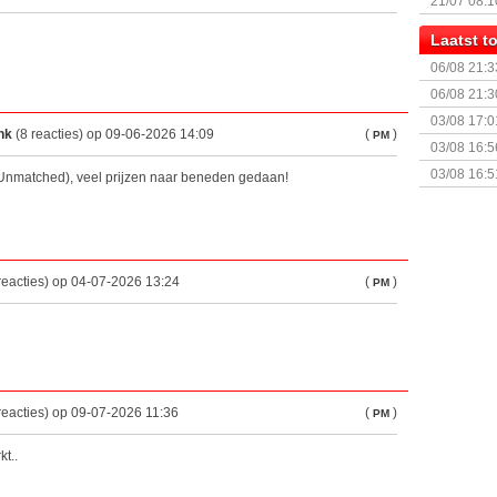
21/07 08:1
Laatst 
06/08 21:3
06/08 21:3
03/08 17:0
nk
(8 reacties) op 09-06-2026 14:09
(
)
PM
03/08 16:5
Sterrenhe
03/08 16:5
 Unmatched), veel prijzen naar beneden gedaan!
Geopolitic
reacties) op 04-07-2026 13:24
(
)
PM
reacties) op 09-07-2026 11:36
(
)
PM
t..