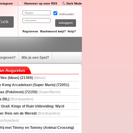
Instagram
Abonneer op onze RSS
Dark Mode
onthouden
Registreren
Wachtwoord kwijt?
Hulp?
oorgeven?
Mis je een Spel?
van Augustus
iles (Ideas) (21369)
(Ideas)
 Kong Arcadekast (Super Mario) (72051)
io)
ax (Pokémon) (72150)
(SuperMario)
a (NL)
(Bordspellen)
 Grail: Kings of Ruin Uitbreiding: Wyrd
rs
(Bordspellen)
w: Reis om de Wereld
(Bordspellen)
ordspellen)
Vrij met Timmy en Tommy (Animal Crossing)