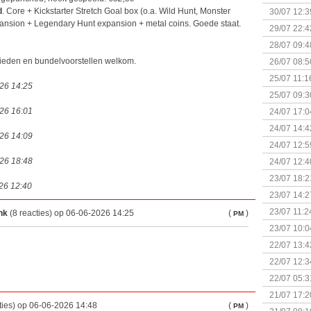
d
. Core + Kickstarter Stretch Goal box (o.a. Wild Hunt, Monster
30/07 12:3
expansion + Legendary Hunt expansion + metal coins. Goede staat.
29/07 22:4
28/07 09:4
ieden en bundelvoorstellen welkom.
26/07 08:5
25/07 11:1
026 14:25
25/07 09:3
Uitbreidi
026 16:01
24/07 17:0
(Bordspell
24/07 14:4
026 14:09
Surprise 
24/07 12:5
(Bordspell
026 18:48
24/07 12:4
23/07 18:2
026 12:40
start
23/07 14:2
(Bordspell
23/07 11:2
nk
(8 reacties) op 06-06-2026 14:25
(
)
PM
23/07 10:0
22/07 13:4
(Bordspell
22/07 12:3
& Great D
22/07 05:3
bigbox
21/07 17:2
ties) op 06-06-2026 14:48
(
)
PM