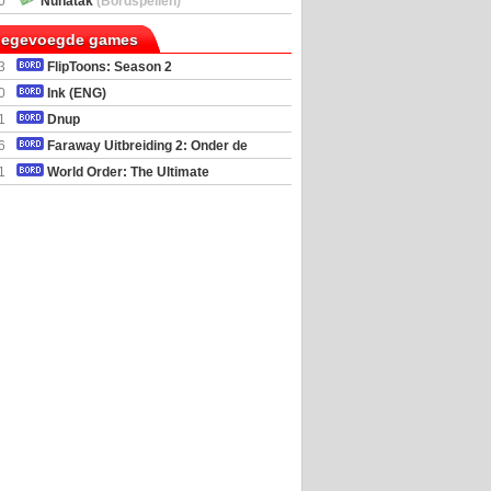
0
Nunatak
(Bordspellen)
toegevoegde games
3
FlipToons: Season 2
0
Ink (ENG)
1
Dnup
6
Faraway Uitbreiding 2: Onder de
mel
1
World Order: The Ultimate
al Simulator