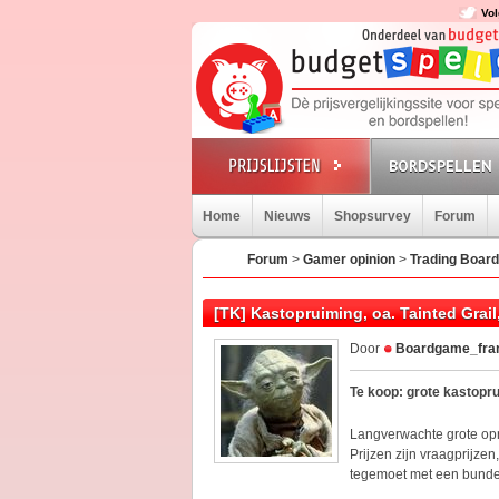
Vol
BORDSPELLEN
Home
Nieuws
Shopsurvey
Forum
Forum
>
Gamer opinion
>
Trading Board
[TK] Kastopruiming, oa. Tainted Grail
Door
Boardgame_fra
Te koop: grote kastopru
Langverwachte grote opr
Prijzen zijn vraagprijz
tegemoet met een bundel