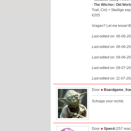
-
The Witcher: Old Worl
Trail, Ciri) + Skellige 
€205
Vragen? Let me know! B
Last edited on: 06-06-2
Last edited on: 06-06-2
Last edited on: 09-06-2
Last edited on: 09-07-2
Last edited on: 11-07-2
Door
Boardgame_fra
Schopje voor rechts
Door
Sjoerd
(257 reac