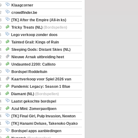
9
Klaagcorner
2
crowdfinder.be
8
[TK] After the Empire (All-in ks)
0
Tricky Treats (NL)
(Bordspellen)
6
Lego verkoop zonder doos
0
Tainted Grail: Kings of Ruin
ng: Wyrd Encounters
(Bordspellen)
4
Sleeping Gods: Distant Skies (NL)
en)
2
Nieuwe Arnak uitbreiding heet
Shipments
9
Undaunted 2200: Callisto
en)
0
Bordspel Roddeltuin
1
Kaartverkoop voor Spiel 2026 van
7
Pandemic Legacy: Season 1 Blue
en)
4
Diamant (NL)
(Bordspellen)
4
Laatst gekochte bordspel
2
Azul Mini: Zomerpaviljoen
en)
4
[TK] Final Girl, Pulp Invasion, Newton
iscoveries
1
[TK] Hanami Deluxe, Takenoko Oyako
0
Bordspel apps aanbiedingen