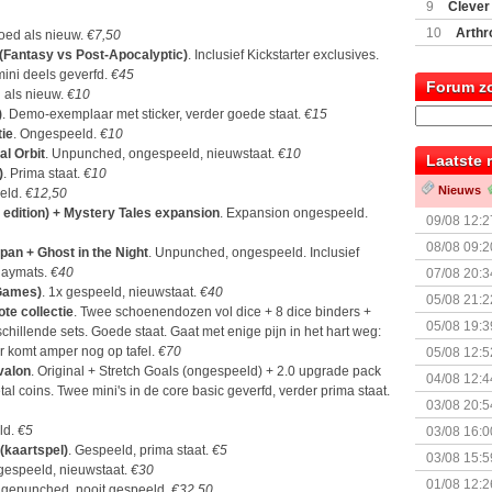
(77059)
(I
9
Clever
10
Arthr
goed als nieuw.
€7,50
 (Fantasy vs Post-Apocalyptic)
. Inclusief Kickstarter exclusives.
mini deels geverfd.
€45
Forum z
 als nieuw.
€10
)
. Demo-exemplaar met sticker, verder goede staat.
€15
tie
. Ongespeeld.
€10
al Orbit
. Unpunched, ongespeeld, nieuwstaat.
€10
Laatste 
)
. Prima staat.
€10
Nieuws
eld.
€12,50
edition) + Mystery Tales expansion
. Expansion ongespeeld.
09/08 12:2
08/08 09:2
apan + Ghost in the Night
. Unpunched, ongespeeld. Inclusief
laymats.
€40
07/08 20:3
 Games)
. 1x gespeeld, nieuwstaat.
€40
05/08 21:2
ote collectie
. Twee schoenendozen vol dice + 8 dice binders +
Nemesis Re
05/08 19:3
schillende sets. Goede staat. Gaat met enige pijn in het hart weg:
r komt amper nog op tafel.
€70
05/08 12:5
Avalon
. Original + Stretch Goals (ongespeeld) + 2.0 upgrade pack
Prijsverla
04/08 12:4
tal coins. Twee mini's in de core basic geverfd, verder prima staat.
+ nieuwe u
03/08 20:5
ld.
€5
03/08 16:0
(kaartspel)
. Gespeeld, prima staat.
€5
Kapitein 
03/08 15:5
 gespeeld, nieuwstaat.
€30
01/08 12:2
n gepunched, nooit gespeeld.
€32,50