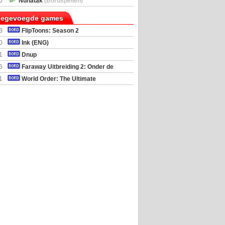
0
Nunatak
(Bordspellen)
toegevoegde games
3
FlipToons: Season 2
0
Ink (ENG)
1
Dnup
6
Faraway Uitbreiding 2: Onder de
mel
1
World Order: The Ultimate
al Simulator