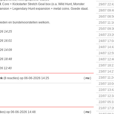
d
. Core + Kickstarter Stretch Goal box (o.a. Wild Hunt, Monster
29/07 22:4
expansion + Legendary Hunt expansion + metal coins. Goede staat.
28/07 09:4
26/07 08:5
ieden en bundelvoorstellen welkom.
25/07 11:1
25/07 09:3
026 14:25
Uitbreidi
24/07 23:2
026 16:01
24/07 17:0
(Bordspell
24/07 14:4
026 14:09
Surprise 
24/07 12:5
(Bordspell
026 18:48
24/07 12:4
23/07 18:2
026 12:40
start
23/07 14:2
(Bordspell
23/07 11:2
nk
(8 reacties) op 06-06-2026 14:25
(
)
PM
23/07 10:0
22/07 13:4
(Bordspell
22/07 12:3
& Great D
22/07 05:3
bigbox
21/07 17:2
ties) op 06-06-2026 14:48
(
)
PM