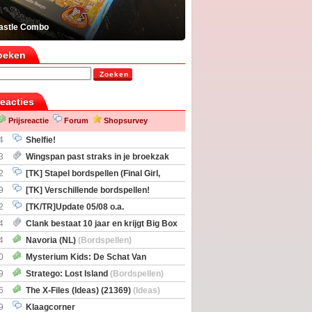
astle Combo
oeken
Zoeken
reacties
Prijsreactie
Forum
Shopsurvey
4
Shelfie!
3
Wingspan past straks in je broekzak
2
[TK] Stapel bordspellen (Final Girl,
taliation, Zombicide Invader)
9
[TK] Verschillende bordspellen!
2
[TK/TR]Update 05/08 o.a.
gingen, Imperium Horizons, 20 Strong
4
Clank bestaat 10 jaar en krijgt Big Box
itbreiding
4
Navoria (NL)
(Bordspellen)
0
Mysterium Kids: De Schat Van
Boe
(Bordspellen)
9
Stratego: Lost Island
(Bordspellen)
6
The X-Files (Ideas) (21369)
(Ideas)
9
Klaagcorner