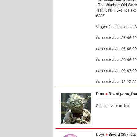
-
The Witcher: Old Worl
Trail, Ciri) + Skellige 
€205
Vragen? Let me know! B
Last edited on: 06-06-2
Last edited on: 06-06-2
Last edited on: 09-06-2
Last edited on: 09-07-2
Last edited on: 11-07-2
Door
Boardgame_fra
Schopje voor rechts
Door
Sjoerd
(257 reac