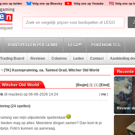
g ons op twitter
Volg ons op Bluesky
Volg ons op Youtube
Volg ons op 
BORDSPELLEN PER GENRE
LEGO®
POKÉMON TCG
Trading Board
Reviews
Columns
Leden
Contact
Aanbieding d
>
[TK] Kastopruiming, oa. Tainted Grail, Witcher Old World
Recente 
, Witcher Old World
[Begin]
|
1
|
(1)
[Eind]
nk
(8 reacties) op 06-06-2026 14:24
(
)
PM
iming (24 spellen)
Review: d
uiming van mijn uitpuilende spellenkast
en, bieden mag op alles. Meerdere dingen samen? Dan kom ik je
prijs. Foto's kunnen op aanvraag.