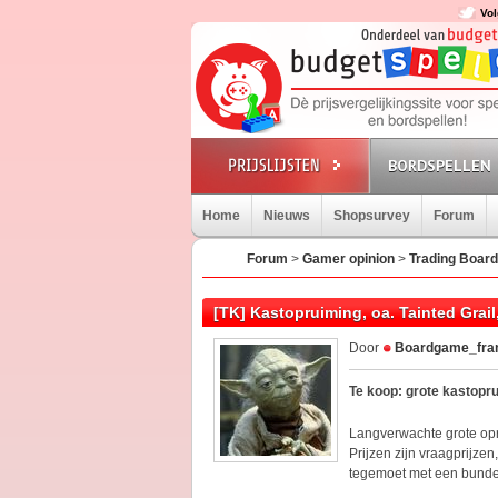
Vol
BORDSPELLEN
Home
Nieuws
Shopsurvey
Forum
Forum
>
Gamer opinion
>
Trading Board
[TK] Kastopruiming, oa. Tainted Grail
Door
Boardgame_fra
Te koop: grote kastopru
Langverwachte grote opr
Prijzen zijn vraagprijz
tegemoet met een bundel