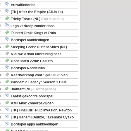
2
crowdfinder.be
8
[TK] After the Empire (All-in ks)
0
Tricky Treats (NL)
(Bordspellen)
6
Lego verkoop zonder doos
0
Tainted Grail: Kings of Ruin
ng: Wyrd Encounters
(Bordspellen)
0
Bordspel aanbiedingen
4
Sleeping Gods: Distant Skies (NL)
en)
2
Nieuwe Arnak uitbreiding heet
Shipments
9
Undaunted 2200: Callisto
en)
0
Bordspel Roddeltuin
1
Kaartverkoop voor Spiel 2026 van
7
Pandemic Legacy: Season 1 Blue
en)
4
Diamant (NL)
(Bordspellen)
4
Laatst gekochte bordspel
2
Azul Mini: Zomerpaviljoen
en)
4
[TK] Final Girl, Pulp Invasion, Newton
iscoveries
1
[TK] Hanami Deluxe, Takenoko Oyako
0
Bordspel apps aanbiedingen