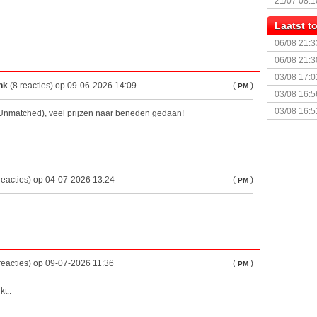
21/07 08:1
Laatst 
06/08 21:3
06/08 21:3
03/08 17:0
nk
(8 reacties) op 09-06-2026 14:09
(
)
PM
03/08 16:5
Sterrenhe
03/08 16:5
 Unmatched), veel prijzen naar beneden gedaan!
Geopolitic
reacties) op 04-07-2026 13:24
(
)
PM
reacties) op 09-07-2026 11:36
(
)
PM
t..