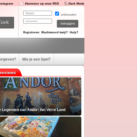
Instagram
Abonneer op onze RSS
Dark Mode
onthouden
Registreren
Wachtwoord kwijt?
Hulp?
oorgeven?
Mis je een Spel?
reviews
e Legenden van Andor: het Verre Land