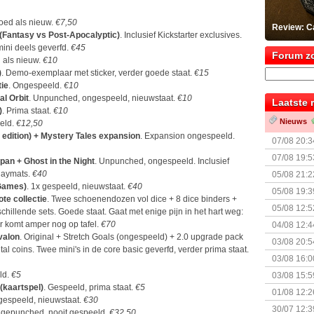
goed als nieuw.
€7,50
Review: C
 (Fantasy vs Post-Apocalyptic)
. Inclusief Kickstarter exclusives.
mini deels geverfd.
€45
Forum z
 als nieuw.
€10
)
. Demo-exemplaar met sticker, verder goede staat.
€15
tie
. Ongespeeld.
€10
al Orbit
. Unpunched, ongespeeld, nieuwstaat.
€10
Laatste 
)
. Prima staat.
€10
Nieuws
eld.
€12,50
edition) + Mystery Tales expansion
. Expansion ongespeeld.
07/08 20:3
07/08 19:5
apan + Ghost in the Night
. Unpunched, ongespeeld. Inclusief
laymats.
€40
05/08 21:2
 Games)
. 1x gespeeld, nieuwstaat.
€40
Nemesis Re
05/08 19:3
ote collectie
. Twee schoenendozen vol dice + 8 dice binders +
05/08 12:5
schillende sets. Goede staat. Gaat met enige pijn in het hart weg:
Prijsverla
r komt amper nog op tafel.
€70
04/08 12:4
Avalon
. Original + Stretch Goals (ongespeeld) + 2.0 upgrade pack
+ nieuwe u
03/08 20:5
tal coins. Twee mini's in de core basic geverfd, verder prima staat.
03/08 16:0
Kapitein 
ld.
€5
03/08 15:5
(kaartspel)
. Gespeeld, prima staat.
€5
01/08 12:2
 gespeeld, nieuwstaat.
€30
30/07 12:3
n gepunched, nooit gespeeld.
€32,50