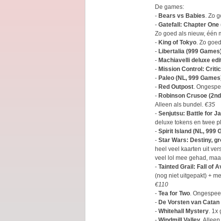
De games:
-
Bears vs Babies
. Zo 
-
Gatefall: Chapter One
Zo goed als nieuw, één 
-
King of Tokyo
. Zo goed
-
Libertalia (999 Games
-
Machiavelli deluxe edi
-
Mission Control: Critic
-
Paleo (NL, 999 Games
-
Red Outpost
. Ongespe
-
Robinson Crusoe (2nd 
Alleen als bundel.
€35
-
Senjutsu: Battle for J
deluxe tokens en twee p
-
Spirit Island (NL, 999
-
Star Wars: Destiny, gr
heel veel kaarten uit ver
veel lol mee gehad, maa
-
Tainted Grail: Fall of 
(nog niet uitgepakt) + me
€110
-
Tea for Two
. Ongespee
-
De Vorsten van Catan 
-
Whitehall Mystery
. 1x
-
Windmill Valley
. Allee