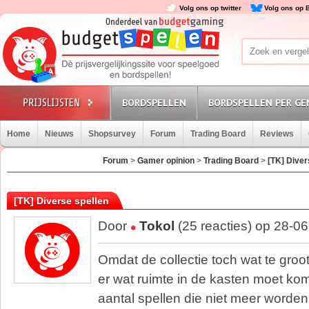
Volg ons op twitter
Volg ons op 
BORDSPELLEN
BORDSPELLEN PER GE
Home
Nieuws
Shopsurvey
Forum
Trading Board
Reviews
Forum
>
Gamer opinion
>
Trading Board
>
[TK] Diver
[TK] Diverse spellen
Door
Tokol
(25 reacties) op 28-0
Omdat de collectie toch wat te groo
er wat ruimte in de kasten moet ko
aantal spellen die niet meer worde