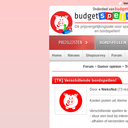
Vol
BORDSPELLEN
Home
Nieuws
Shopsurvey
Forum
Forum
>
Gamer opinion
>
T
[TK] Verschillende bordspellen!
Door
NieksNut
(73 rea
Kasten puilen uit, klein
Verschillende spellen te
- stuur een bod bij intere
- afhalen of verzenden 