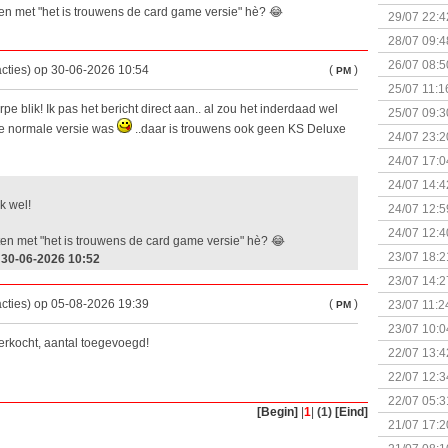
en met "het is trouwens de card game versie" hè? 😂
29/07 22:4
28/07 09:4
26/07 08:5
acties) op 30-06-2026 10:54
(
)
PM
25/07 11:1
e blik! Ik pas het bericht direct aan.. al zou het inderdaad wel
25/07 09:3
de normale versie was
..daar is trouwens ook geen KS Deluxe
Uitbreidi
24/07 23:2
24/07 17:0
(Bordspell
24/07 14:4
Surprise 
k wel!
24/07 12:5
(Bordspell
24/07 12:4
en met "het is trouwens de card game versie" hè? 😂
23/07 18:2
 30-06-2026 10:52
start
23/07 14:2
(Bordspell
acties) op 05-08-2026 19:39
(
)
23/07 11:2
PM
23/07 10:0
erkocht, aantal toegevoegd!
22/07 13:4
(Bordspell
22/07 12:3
& Great D
22/07 05:3
[Begin]
|
1
|
(1)
[Eind]
bigbox
21/07 17:2