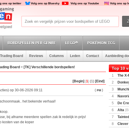
g ons op twitter
Volg ons op Bluesky
Volg ons op Youtube
Volg ons op 
BORDSPELLEN PER GENRE
LEGO®
POKÉMON TCG
Trading Board
Reviews
Columns
Leden
Contact
Aanbieding d
rading Board
>
[TK] Verschillende bordspellen!
Top 10 
1
The X-F
[Begin]
|
1
|
(1)
[Eind]
2
Donkey
(SuperMar
3
Munchl
cties) op 30-06-2026 09:11
(
)
PM
4
Navori
e schoonmaak.. het bekende verhaal!
5
De Cre
6
Alta
(B
 koop.
sse, bij afname meerdere spellen zak ik redelijk in prijs!
7
Tainted
op kosten van de koper
Encounte
8
Clever