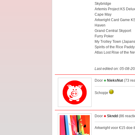
Skybridge
Artemis Project KS Delu
Cape May
Arkwright Card Game K
Haven
Grand Central Skyport
Furry Poker
My Trolley Town (Japans
Spirits of the Rice Padd
Atlas Lost Rise of the N
Last edited on: 05-08-2
Door
NieksNut
(73 re
Schopje
Door
Skndd
(86 react
Arkwright voor €15 doe i