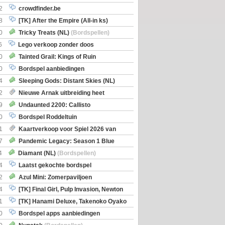
2
crowdfinder.be
8
[TK] After the Empire (All-in ks)
0
Tricky Treats (NL)
(Bordspellen)
6
Lego verkoop zonder doos
0
Tainted Grail: Kings of Ruin
ng: Wyrd Encounters
(Bordspellen)
0
Bordspel aanbiedingen
4
Sleeping Gods: Distant Skies (NL)
en)
2
Nieuwe Arnak uitbreiding heet
Shipments
9
Undaunted 2200: Callisto
en)
0
Bordspel Roddeltuin
1
Kaartverkoop voor Spiel 2026 van
7
Pandemic Legacy: Season 1 Blue
en)
4
Diamant (NL)
(Bordspellen)
4
Laatst gekochte bordspel
2
Azul Mini: Zomerpaviljoen
en)
4
[TK] Final Girl, Pulp Invasion, Newton
iscoveries
1
[TK] Hanami Deluxe, Takenoko Oyako
0
Bordspel apps aanbiedingen