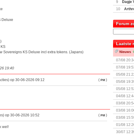
9
Dagje 
(77059)
(I
xe
10
Arthr
S Deluxe
Forum z
)
Laatste 
y KS
ew Sovereigns KS Deluxe incl extra tokens. (Japans)
Nieuws
07/08 20:3
07/08 19:5
026 19:40
05/08 21:2
acties) op 30-06-2026 09:12
(
)
Nemesis Re
PM
05/08 19:3
05/08 12:5
Prijsverla
04/08 12:4
+ nieuwe u
03/08 20:5
03/08 16:0
ies) op 30-06-2026 10:52
(
)
PM
Kapitein 
03/08 15:5
01/08 12:2
k wel!
30/07 12:3