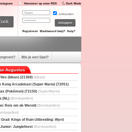
Instagram
Abonneer op onze RSS
Dark Mode
onthouden
Registreren
Wachtwoord kwijt?
Hulp?
oorgeven?
Mis je een Spel?
van Augustus
iles (Ideas) (21369)
(Ideas)
 Kong Arcadekast (Super Mario) (72051)
io)
ax (Pokémon) (72150)
(SuperMario)
a (NL)
(Bordspellen)
w: Reis om de Wereld
(Bordspellen)
ordspellen)
 Grail: Kings of Ruin Uitbreiding: Wyrd
rs
(Bordspellen)
 Junior: Junglefeest
(Bordspellen)