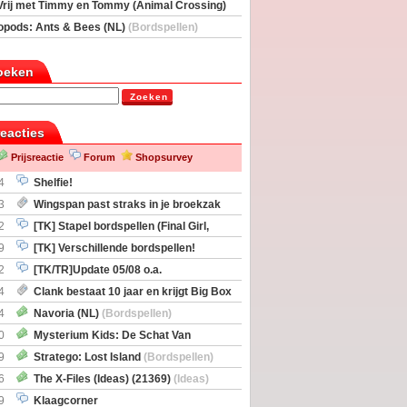
Vrij met Timmy en Tommy (Animal Crossing)
deas)
opods: Ants & Bees (NL)
(Bordspellen)
oeken
Zoeken
reacties
Prijsreactie
Forum
Shopsurvey
4
Shelfie!
3
Wingspan past straks in je broekzak
2
[TK] Stapel bordspellen (Final Girl,
taliation, Zombicide Invader)
9
[TK] Verschillende bordspellen!
2
[TK/TR]Update 05/08 o.a.
gingen, Imperium Horizons, 20 Strong
4
Clank bestaat 10 jaar en krijgt Big Box
itbreiding
4
Navoria (NL)
(Bordspellen)
0
Mysterium Kids: De Schat Van
Boe
(Bordspellen)
9
Stratego: Lost Island
(Bordspellen)
6
The X-Files (Ideas) (21369)
(Ideas)
9
Klaagcorner