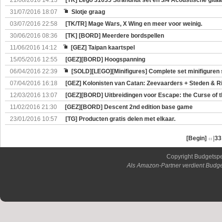
21/08/2016 14:13
[TK] Lego 31035 Strandhut set en 3/4 Acoustische gitaa
31/07/2016 18:07
Slotje graag
03/07/2016 22:58
[TK/TR] Mage Wars, X Wing en meer voor weinig.
30/06/2016 08:36
[TK] [BORD] Meerdere bordspellen
11/06/2016 14:12
[GEZ] Taipan kaartspel
15/05/2016 12:55
[GEZ][BORD] Hoogspanning
06/04/2016 22:39
[SOLD][LEGO][Minifigures] Complete set minifiguren 
07/04/2016 16:18
[GEZ] Kolonisten van Catan: Zeevaarders + Steden & 
12/03/2016 13:07
[GEZ][BORD] Uitbreidingen voor Escape: the Curse of 
11/02/2016 21:30
[GEZ][BORD] Descent 2nd edition base game
23/01/2016 10:57
[TG] Producten gratis delen met elkaar.
[Begin]
|
33
Copyright Budgetsp
Als Amazon-Partner verdient Budge