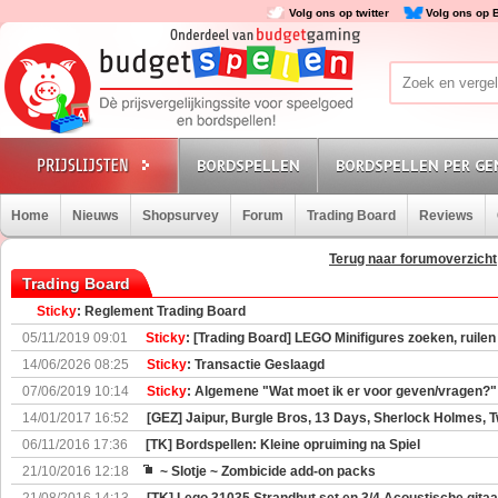
Volg ons op twitter
Volg ons op 
BORDSPELLEN
BORDSPELLEN PER GE
Home
Nieuws
Shopsurvey
Forum
Trading Board
Reviews
Terug naar forumoverzicht
Trading Board
Sticky
: Reglement Trading Board
05/11/2019 09:01
Sticky
: [Trading Board] LEGO Minifigures zoeken, ruile
14/06/2026 08:25
Sticky
: Transactie Geslaagd
07/06/2019 10:14
Sticky
: Algemene "Wat moet ik er voor geven/vragen?"
14/01/2017 16:52
[GEZ] Jaipur, Burgle Bros, 13 Days, Sherlock Holmes, Tw
06/11/2016 17:36
[TK] Bordspellen: Kleine opruiming na Spiel
21/10/2016 12:18
~ Slotje ~ Zombicide add-on packs