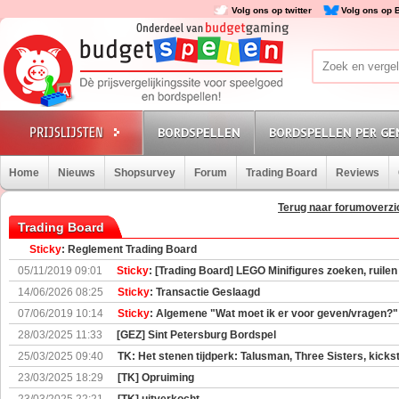
Volg ons op twitter
Volg ons op 
BORDSPELLEN
BORDSPELLEN PER GE
Home
Nieuws
Shopsurvey
Forum
Trading Board
Reviews
Terug naar forumoverzi
Trading Board
Sticky
: Reglement Trading Board
05/11/2019 09:01
Sticky
: [Trading Board] LEGO Minifigures zoeken, ruile
14/06/2026 08:25
Sticky
: Transactie Geslaagd
07/06/2019 10:14
Sticky
: Algemene "Wat moet ik er voor geven/vragen?"
28/03/2025 11:33
[GEZ] Sint Petersburg Bordspel
25/03/2025 09:40
TK: Het stenen tijdperk: Talusman, Three Sisters, kicks
23/03/2025 18:29
[TK] Opruiming