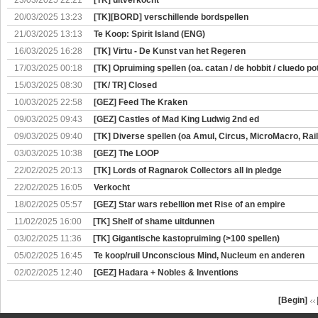
23/03/2025 22:21
[TK] uitverkocht
20/03/2025 13:23
[TK][BORD] verschillende bordspellen
21/03/2025 13:13
Te Koop: Spirit Island (ENG)
16/03/2025 16:28
[TK] Virtu - De Kunst van het Regeren
17/03/2025 00:18
[TK] Opruiming spellen (oa. catan / de hobbit / cluedo pot
15/03/2025 08:30
[TK/ TR] Closed
10/03/2025 22:58
[GEZ] Feed The Kraken
09/03/2025 09:43
[GEZ] Castles of Mad King Ludwig 2nd ed
09/03/2025 09:40
[TK] Diverse spellen (oa Amul, Circus, MicroMacro, Rail
03/03/2025 10:38
[GEZ] The LOOP
22/02/2025 20:13
[TK] Lords of Ragnarok Collectors all in pledge
22/02/2025 16:05
Verkocht
18/02/2025 05:57
[GEZ] Star wars rebellion met Rise of an empire
11/02/2025 16:00
[TK] Shelf of shame uitdunnen
03/02/2025 11:36
[TK] Gigantische kastopruiming (>100 spellen)
05/02/2025 16:45
Te koop/ruil Unconscious Mind, Nucleum en anderen
02/02/2025 12:40
[GEZ] Hadara + Nobles & Inventions
[Begin]