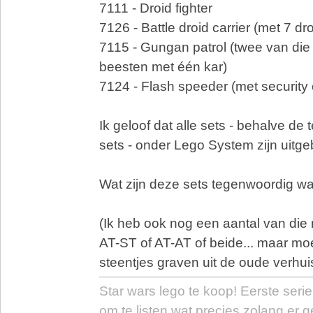
7111 - Droid fighter
7126 - Battle droid carrier (met 7 dr
7115 - Gungan patrol (twee van die
beesten met één kar)
7124 - Flash speeder (met security o
Ik geloof dat alle sets - behalve de
sets - onder Lego System zijn uitgeb
Wat zijn deze sets tegenwoordig w
(Ik heb ook nog een aantal van die m
AT-ST of AT-AT of beide... maar m
steentjes graven uit de oude verhu
Star wars lego te koop! Eerste serie (
om te listen wat precies zolang er g