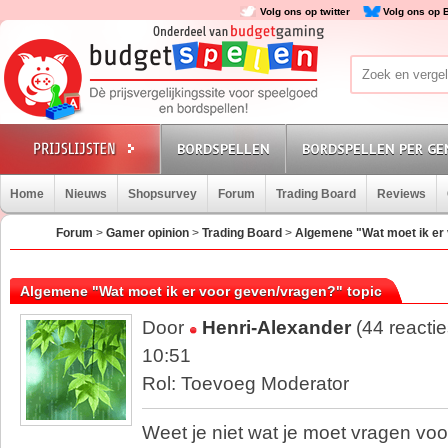
Volg ons op twitter
Volg ons op 
BORDSPELLEN
BORDSPELLEN PER GE
Home
Nieuws
Shopsurvey
Forum
Trading Board
Reviews
Forum
>
Gamer opinion
>
Trading Board
>
Algemene "Wat moet ik er 
Algemene "Wat moet ik er voor geven/vragen?" topic
Door
Henri-Alexander
(44 reacti
10:51
Rol: Toevoeg Moderator
Weet je niet wat je moet vragen vo