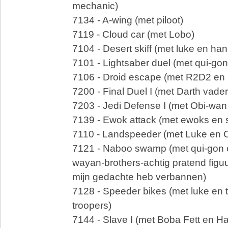
mechanic)
7134 - A-wing (met piloot)
7119 - Cloud car (met Lobo)
7104 - Desert skiff (met luke en han
7101 - Lightsaber duel (met qui-gon
7106 - Droid escape (met R2D2 e
7200 - Final Duel I (met Darth vad
7203 - Jedi Defense I (met Obi-wan 
7139 - Ewok attack (met ewoks en 
7110 - Landspeeder (met Luke en 
7121 - Naboo swamp (met qui-gon en
wayan-brothers-achtig pratend figuu
mijn gedachte heb verbannen)
7128 - Speeder bikes (met luke en
troopers)
7144 - Slave I (met Boba Fett en Ha