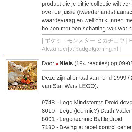
product die je uit je collectie wilt ve
over de juiste (tweedehands) aanscha
waardevraag en wellicht kunnen me
helpen met een schatting van wat h
| ポケットモンスター ピカチュウ | E: 
Alexander[at]budgetgaming.nl |
Door
Niels
(194 reacties) op 09-0
Deze zijn allemaal van rond 1999 / 
van Star Wars LEGO);
9748 - Lego Mindstorms Droid devel
8010 - Lego (technic?) Darth Vader
8001 - Lego technic Battle droid
7180 - B-wing at rebel control center