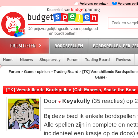
Volg ons op twitter
Volg ons op 
BORDSPELLEN
BORDSPELLEN PER GE
Home
Nieuws
Shopsurvey
Forum
Trading Board
Reviews
Forum
>
Gamer opinion
>
Trading Board
>
[TK] Verschillende Bordspellen
Game)
[TK] Verschillende Bordspellen (Colt Express, Snake the Boar
Door
Keyskully
(35 reacties) op 
Bij deze bied ik enkele bordspellen
Alle spellen zijn in complete en nett
incidenteel een krasje op de doos)