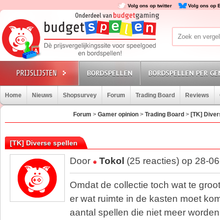
Volg ons op twitter
Volg ons op 
BORDSPELLEN
BORDSPELLEN PER GE
Home
Nieuws
Shopsurvey
Forum
Trading Board
Reviews
Forum
>
Gamer opinion
>
Trading Board
>
[TK] Diver
[TK] Diverse spellen
Door
Tokol
(25 reacties) op 28-0
Omdat de collectie toch wat te groo
er wat ruimte in de kasten moet ko
aantal spellen die niet meer worde