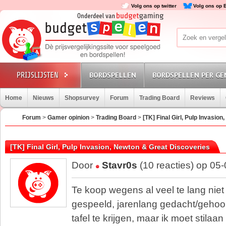
Volg ons op twitter
Volg ons op 
BORDSPELLEN
BORDSPELLEN PER GE
Home
Nieuws
Shopsurvey
Forum
Trading Board
Reviews
Forum
>
Gamer opinion
>
Trading Board
>
[TK] Final Girl, Pulp Invasio
[TK] Final Girl, Pulp Invasion, Newton & Great Discoveries
Door
Stavr0s
(10 reacties) op 05
Te koop wegens al veel te lang niet 
gespeeld, jarenlang gedacht/gehoop
tafel te krijgen, maar ik moet stilaa