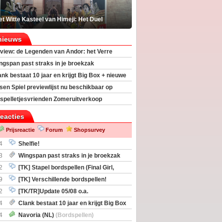
t Witte Kasteel van Himeji: Het Duel
nieuws
view: de Legenden van Andor: het Verre
ngspan past straks in je broekzak
ank bestaat 10 jaar en krijgt Big Box + nieuwe
sen Spiel previewlijst nu beschikbaar op
egeek
spelletjesvrienden Zomeruitverkoop
an start
reacties
Prijsreactie
Forum
Shopsurvey
4
Shelfie!
3
Wingspan past straks in je broekzak
2
[TK] Stapel bordspellen (Final Girl,
taliation, Zombicide Invader)
9
[TK] Verschillende bordspellen!
2
[TK/TR]Update 05/08 o.a.
gingen, Imperium Horizons, 20 Strong
4
Clank bestaat 10 jaar en krijgt Big Box
itbreiding
4
Navoria (NL)
(Bordspellen)