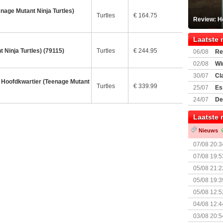
age Mutant Ninja Turtles)
Turtles
€ 164.75
Review: He
Laatste 
Ninja Turtles) (79115)
Turtles
€ 244.95
06/08
Re
Land
02/08
Wi
30/07
Cl
tle Hoofdkwartier (Teenage Mutant
uitbreiding
Turtles
€ 339.99
25/07
Es
Boardgam
24/07
De
weekend v
Laatste 
Nieuws
07/08 20:3
07/08 19:5
05/08 21:2
Nemesis Re
05/08 19:3
05/08 12:5
Prijsverla
04/08 12:4
+ nieuwe u
03/08 20:5