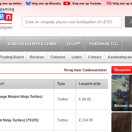
g ons op twitter
Volg ons op Bluesky
Volg ons op Youtube
Volg ons op 
BORDSPELLEN PER GENRE
LEGO®
POKÉMON TCG
Trading Board
Reviews
Columns
Leden
Contact
Aanbieding d
Recente 
Terug naar Cadeauzoeker
kel
Type
Laagste prijs
nage Mutant Ninja Turtles)
Turtles
€ 89.95
Review: d
 Ninja Turtles) (79105)
Turtles
€ 154.95