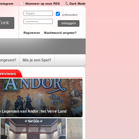
Instagram
Abonneer op onze RSS
Dark Mode
onthouden
Registreren
Wachtwoord vergeten?
oorgeven?
Mis je een Spel?
reviews
e Legenden van Andor: het Verre Land