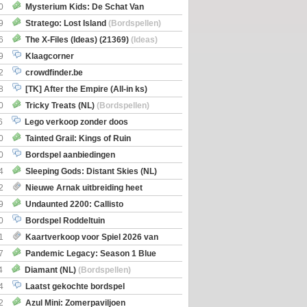
0
Mysterium Kids: De Schat Van
Boe
(Bordspellen)
9
Stratego: Lost Island
(Bordspellen)
6
The X-Files (Ideas) (21369)
(Ideas)
9
Klaagcorner
2
crowdfinder.be
8
[TK] After the Empire (All-in ks)
0
Tricky Treats (NL)
(Bordspellen)
6
Lego verkoop zonder doos
0
Tainted Grail: Kings of Ruin
ng: Wyrd Encounters
(Bordspellen)
0
Bordspel aanbiedingen
4
Sleeping Gods: Distant Skies (NL)
en)
2
Nieuwe Arnak uitbreiding heet
Shipments
9
Undaunted 2200: Callisto
en)
0
Bordspel Roddeltuin
1
Kaartverkoop voor Spiel 2026 van
7
Pandemic Legacy: Season 1 Blue
en)
4
Diamant (NL)
(Bordspellen)
4
Laatst gekochte bordspel
2
Azul Mini: Zomerpaviljoen