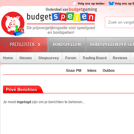
Volg ons op twitter
Volg ons op 
BORDSPELLEN
BORDSPELLEN PER GE
Home
Nieuws
Shopsurvey
Forum
Trading Board
Reviews
Stuur PM
Inbox
Outbox
Privé Berichten
Je moet
ingelogd
zijn om je berichten te beheren...