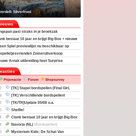
erdell: Silverfrost
nieuws
ngspan past straks in je broekzak
ank bestaat 10 jaar en krijgt Big Box + nieuwe
sen Spiel previewlijst nu beschikbaar op
egeek
spelletjesvrienden Zomeruitverkoop
an start
euwe Arnak uitbreiding heet Surprise
s
reacties
Prijsreactie
Forum
Shopsurvey
2
[TK] Stapel bordspellen (Final Girl,
taliation, Zombicide Invader)
9
[TK] Verschillende bordspellen!
2
[TK/TR]Update 05/08 o.a.
gingen, Imperium Horizons, 20 Strong
0
Shelfie!
4
Clank bestaat 10 jaar en krijgt Big Box
itbreiding
4
Navoria (NL)
(Bordspellen)
0
Mysterium Kids: De Schat Van