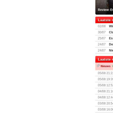
Review: Ev
Laatste 
02/08
Wi
30/07
Cl
uitbreiding
25/07
Es
Boardgam
24/07
De
weekend v
24/07
Ni
Shipment
Laatste 
Nieuws
05/08 21:2
Nemesis Re
05/08 19:3
05/08 12:5
Prijsverla
04/08 21:1
04/08 12:4
+ nieuwe u
03/08 20:5
03/08 16:0