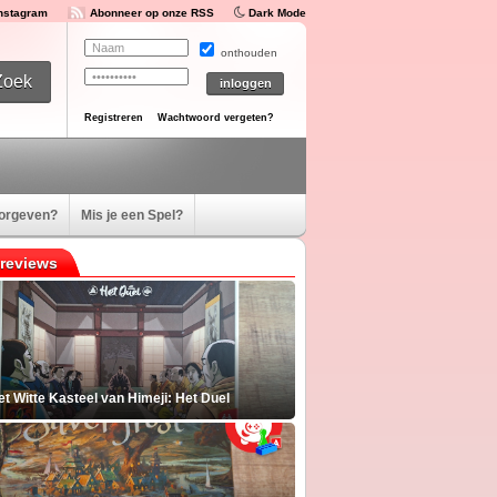
Instagram
Abonneer op onze RSS
Dark Mode
onthouden
Registreren
Wachtwoord vergeten?
oorgeven?
Mis je een Spel?
reviews
t Witte Kasteel van Himeji: Het Duel