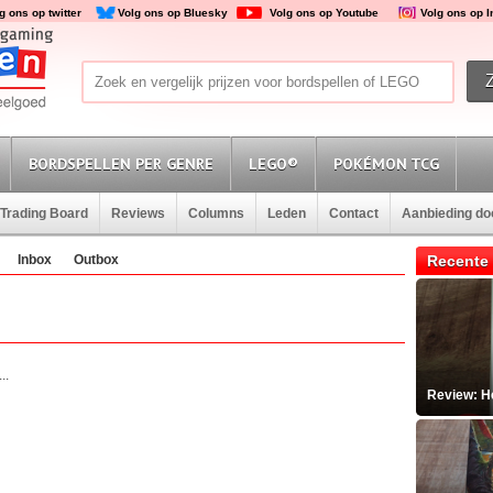
g ons op twitter
Volg ons op Bluesky
Volg ons op Youtube
Volg ons op 
BORDSPELLEN PER GENRE
LEGO®
POKÉMON TCG
Trading Board
Reviews
Columns
Leden
Contact
Aanbieding d
Inbox
Outbox
Recente 
..
Review: He