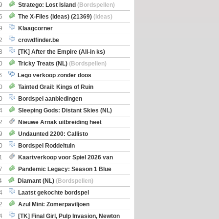
Boe
(Bordspellen)
9
Stratego: Lost Island
(Bordspellen)
6
The X-Files (Ideas) (21369)
(Ideas)
9
Klaagcorner
2
crowdfinder.be
8
[TK] After the Empire (All-in ks)
0
Tricky Treats (NL)
(Bordspellen)
6
Lego verkoop zonder doos
0
Tainted Grail: Kings of Ruin
ng: Wyrd Encounters
(Bordspellen)
0
Bordspel aanbiedingen
4
Sleeping Gods: Distant Skies (NL)
en)
2
Nieuwe Arnak uitbreiding heet
Shipments
9
Undaunted 2200: Callisto
en)
0
Bordspel Roddeltuin
1
Kaartverkoop voor Spiel 2026 van
7
Pandemic Legacy: Season 1 Blue
en)
4
Diamant (NL)
(Bordspellen)
4
Laatst gekochte bordspel
2
Azul Mini: Zomerpaviljoen
en)
4
[TK] Final Girl, Pulp Invasion, Newton