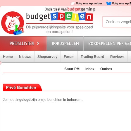
Volg ons op twitter
Volg ons op 
BORDSPELLEN
BORDSPELLEN PER GE
Home
Nieuws
Shopsurvey
Forum
Trading Board
Reviews
Stuur PM
Inbox
Outbox
Privé Berichten
Je moet
ingelogd
zijn om je berichten te beheren...