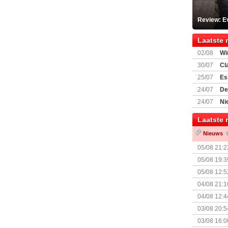
Review: Ev
Laatste 
02/08
Wi
30/07
Cl
uitbreiding
25/07
Es
Boardgam
24/07
De
weekend v
24/07
Ni
Shipment
Laatste 
Nieuws
05/08 21:2
Nemesis Re
05/08 19:3
05/08 12:5
Prijsverla
04/08 21:1
04/08 12:4
+ nieuwe u
03/08 20:5
03/08 16:0