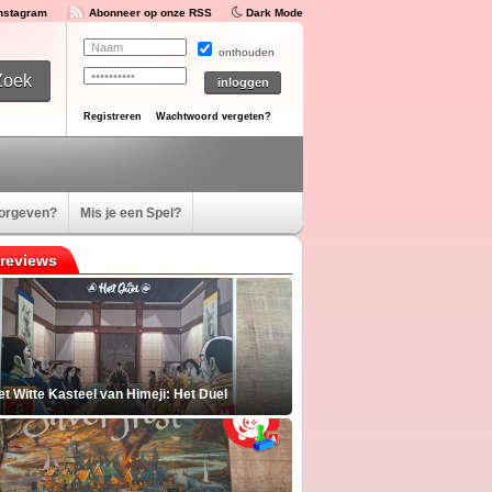
Instagram
Abonneer op onze RSS
Dark Mode
onthouden
Registreren
Wachtwoord vergeten?
oorgeven?
Mis je een Spel?
reviews
t Witte Kasteel van Himeji: Het Duel