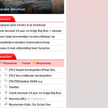
erdell: Silverfrost
nieuws
ngspan past straks in je broekzak
ank bestaat 10 jaar en krijgt Big Box + nieuwe
sen Spiel previewlijst nu beschikbaar op
egeek
spelletjesvrienden Zomeruitverkoop
an start
euwe Arnak uitbreiding heet Surprise
s
reacties
Prijsreactie
Forum
Shopsurvey
2
[TK] Stapel bordspellen (Final Girl,
taliation, Zombicide Invader)
9
[TK] Verschillende bordspellen!
2
[TK/TR]Update 05/08 o.a.
gingen, Imperium Horizons, 20 Strong
0
Shelfie!
4
Clank bestaat 10 jaar en krijgt Big Box
itbreiding
4
Navoria (NL)
(Bordspellen)
0
Mysterium Kids: De Schat Van