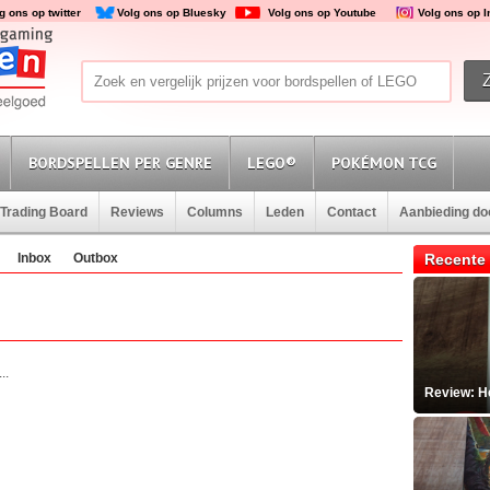
g ons op twitter
Volg ons op Bluesky
Volg ons op Youtube
Volg ons op 
BORDSPELLEN PER GENRE
LEGO®
POKÉMON TCG
Trading Board
Reviews
Columns
Leden
Contact
Aanbieding d
Inbox
Outbox
Recente 
..
Review: He