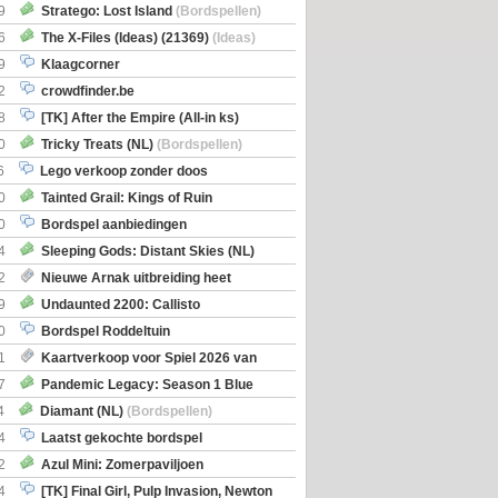
Boe
(Bordspellen)
9
Stratego: Lost Island
(Bordspellen)
6
The X-Files (Ideas) (21369)
(Ideas)
9
Klaagcorner
2
crowdfinder.be
8
[TK] After the Empire (All-in ks)
0
Tricky Treats (NL)
(Bordspellen)
6
Lego verkoop zonder doos
0
Tainted Grail: Kings of Ruin
ng: Wyrd Encounters
(Bordspellen)
0
Bordspel aanbiedingen
4
Sleeping Gods: Distant Skies (NL)
en)
2
Nieuwe Arnak uitbreiding heet
Shipments
9
Undaunted 2200: Callisto
en)
0
Bordspel Roddeltuin
1
Kaartverkoop voor Spiel 2026 van
7
Pandemic Legacy: Season 1 Blue
en)
4
Diamant (NL)
(Bordspellen)
4
Laatst gekochte bordspel
2
Azul Mini: Zomerpaviljoen
en)
4
[TK] Final Girl, Pulp Invasion, Newton