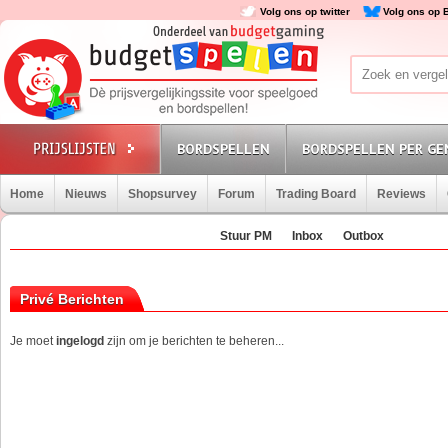
Volg ons op twitter
Volg ons op 
BORDSPELLEN
BORDSPELLEN PER GE
Home
Nieuws
Shopsurvey
Forum
Trading Board
Reviews
Stuur PM
Inbox
Outbox
Privé Berichten
Je moet
ingelogd
zijn om je berichten te beheren...