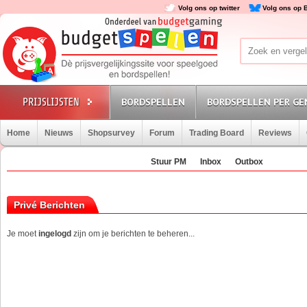
Volg ons op twitter
Volg ons op 
BORDSPELLEN
BORDSPELLEN PER GE
Home
Nieuws
Shopsurvey
Forum
Trading Board
Reviews
Stuur PM
Inbox
Outbox
Privé Berichten
Je moet
ingelogd
zijn om je berichten te beheren...