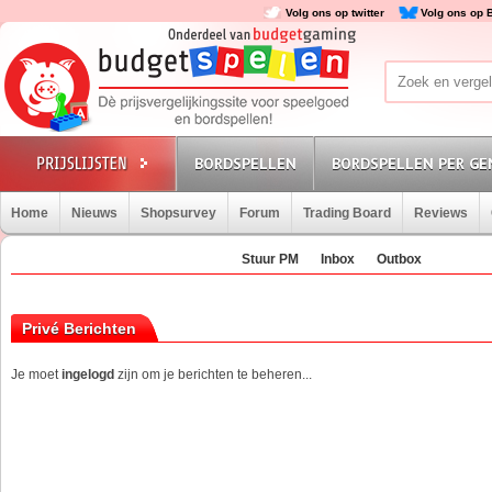
Volg ons op twitter
Volg ons op 
BORDSPELLEN
BORDSPELLEN PER GE
Home
Nieuws
Shopsurvey
Forum
Trading Board
Reviews
Stuur PM
Inbox
Outbox
Privé Berichten
Je moet
ingelogd
zijn om je berichten te beheren...