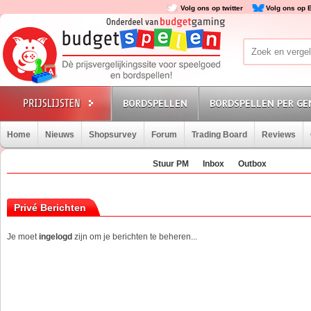
Volg ons op twitter
Volg ons op 
BORDSPELLEN
BORDSPELLEN PER GE
Home
Nieuws
Shopsurvey
Forum
Trading Board
Reviews
Stuur PM
Inbox
Outbox
Privé Berichten
Je moet
ingelogd
zijn om je berichten te beheren...