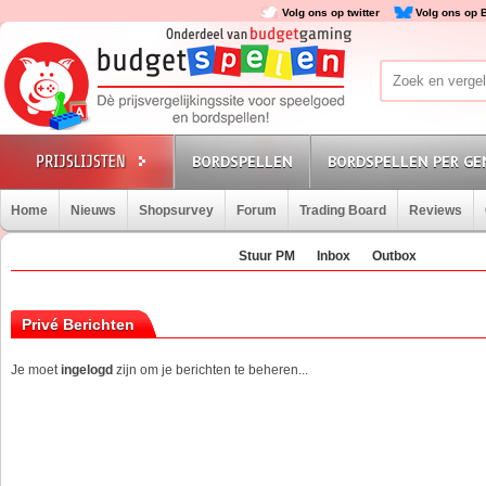
Volg ons op twitter
Volg ons op 
BORDSPELLEN
BORDSPELLEN PER GE
Home
Nieuws
Shopsurvey
Forum
Trading Board
Reviews
Stuur PM
Inbox
Outbox
Privé Berichten
Je moet
ingelogd
zijn om je berichten te beheren...