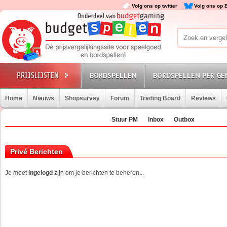
Volg ons op twitter
Volg ons op 
BORDSPELLEN
BORDSPELLEN PER GE
Home
Nieuws
Shopsurvey
Forum
Trading Board
Reviews
Stuur PM
Inbox
Outbox
Privé Berichten
Je moet
ingelogd
zijn om je berichten te beheren...