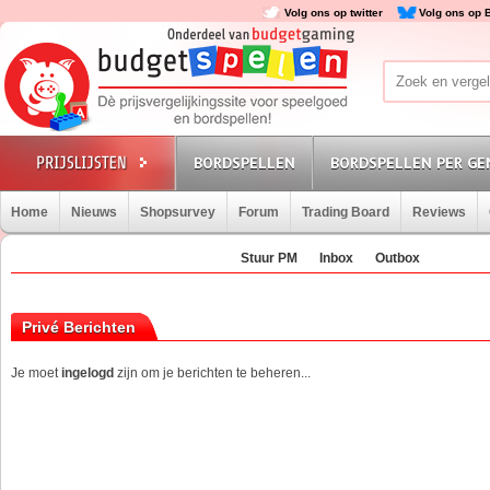
Volg ons op twitter
Volg ons op 
BORDSPELLEN
BORDSPELLEN PER GE
Home
Nieuws
Shopsurvey
Forum
Trading Board
Reviews
Stuur PM
Inbox
Outbox
Privé Berichten
Je moet
ingelogd
zijn om je berichten te beheren...