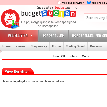
Volg ons op twitter
Volg ons op 
BORDSPELLEN
BORDSPELLEN PER GE
Home
Nieuws
Shopsurvey
Forum
Trading Board
Reviews
Stuur PM
Inbox
Outbox
Privé Berichten
Je moet
ingelogd
zijn om je berichten te beheren...